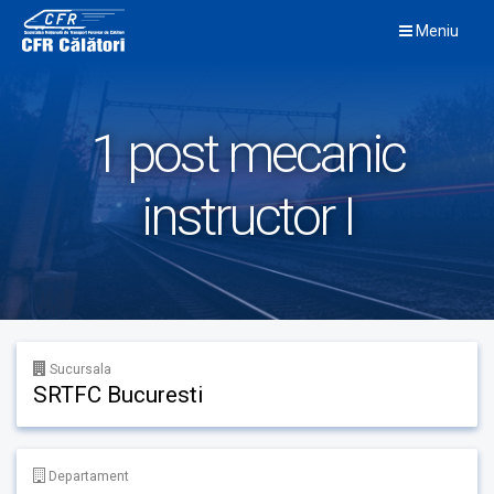
Skip
Meniu
to
content
1 post mecanic
instructor I
Sucursala
SRTFC Bucuresti
Departament