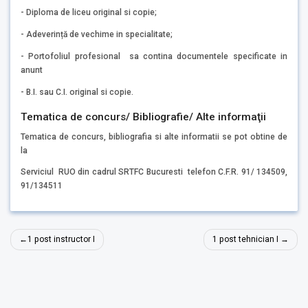
- Diploma de liceu original si copie;
- Adeverință de vechime in specialitate;
- Portofoliul profesional sa contina documentele specificate in
anunt
- B.I. sau C.I. original si copie.
Tematica de concurs/ Bibliografie/ Alte informaţii
Tematica de concurs, bibliografia si alte informatii se pot obtine de
la
Serviciul RUO din cadrul SRTFC Bucuresti telefon C.F.R. 91/ 134509,
91/134511
Navigare
1 post instructor I
1 post tehnician I
în
articole