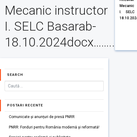
Mecanic instructor
Mecanic i
I. SELC 
18.10.2024d
I. SELC Basarab-
18.10.2024docx……..
SEARCH
POSTARI RECENTE
Comunicate și anunțuri de presă PNRR
PNRR: Fonduri pentru România modernă și reformată!