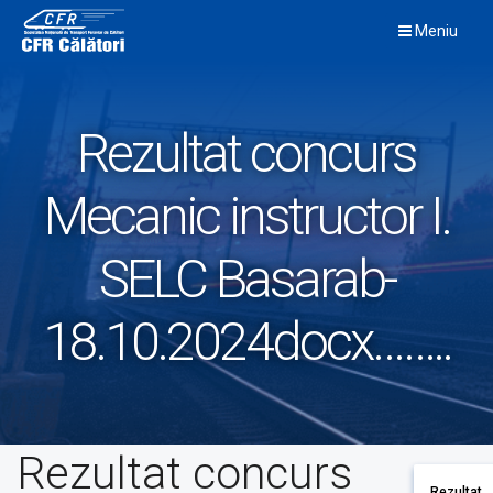
Skip
Meniu
to
content
Rezultat concurs
Mecanic instructor I.
SELC Basarab-
18.10.2024docx……..
Rezultat concurs
Rezultat