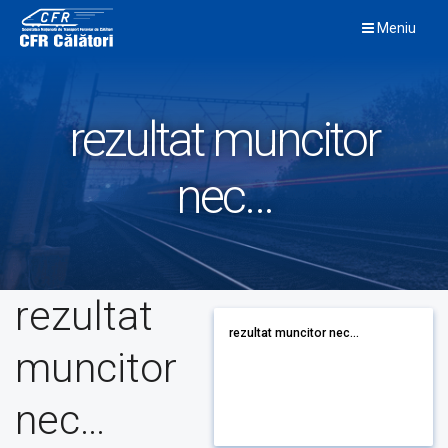
Skip
Meniu
to
content
rezultat muncitor
nec…
rezultat
rezultat muncitor nec...
muncitor
nec…