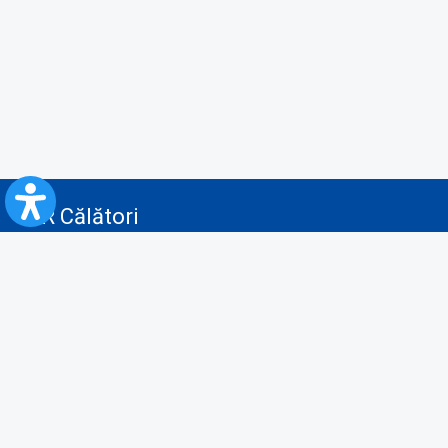
CFR Călători
Blog
Servicii pentru reclamă și publicitate
Politica de Confidenţialitate
Politica de Cookies
Politica monitorizare video/audio-video
Politica de protecție a datelor cu caracter personal