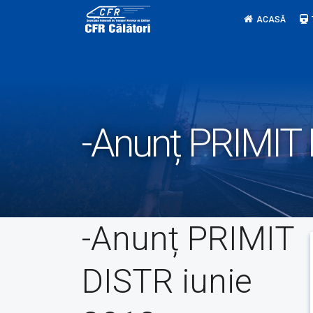
Skip
ACASĂ
to
content
-Anunț PRIMIT 
-Anunț PRIMIT
DISTR iunie