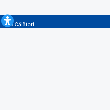
CFR Călători
Blog
Servicii pentru reclamă și publicitate
Politica de Confidenţialitate
Politica de Cookies
Politica monitorizare video/audio-video
Politica de protecție a datelor cu caracter personal
Protocol de colaborare cu Direcția Generală pentru Evidența
Persoanelor de furnizare a unor date din Registrul Național de Evidența
Persoanelor
A.N.P.C.