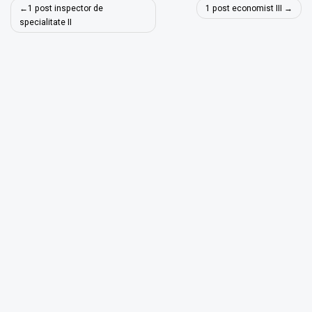
Navigare
1 post inspector de
1 post economist III
în
specialitate II
articole