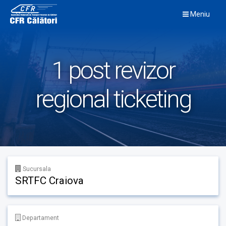
Skip
Meniu
to
content
1 post revizor
regional ticketing
Sucursala
SRTFC Craiova
Departament