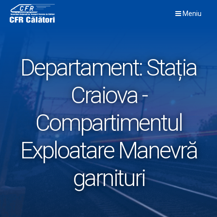
Skip
Meniu
to
content
Departament:
Stația
Craiova -
Compartimentul
Exploatare Manevră
garnituri