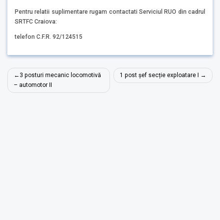
Pentru relatii suplimentare rugam contactati Serviciul RUO din cadrul
SRTFC Craiova:
telefon C.F.R. 92/124515
Navigare
3 posturi mecanic locomotivă
1 post șef secție exploatare I
în
– automotor II
articole