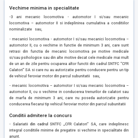
Vechime minima in specialitate
-3 ani mecanic locomotiva - automotor I si/sau mecanic
locomotiva – automotor II si indeplinirea cumulativa a conditiilor
nominalizate sau,
- mecanici locomotiva - automotor I si/sau mecanici locomotiva –
automotor II, cu o vechime in functie de minimum 3 ani, care sunt
retrasi din functia de mecanic locomotiva pe motive medicale
si/sau psihologice sau din alte motive decat cele medicale mai mult
de un an de zile pentru ocuparea altor functii din cadrul SNTFC “CFR
Calatori” SA si care nu au autorizatie pentru conducere pentru un tip
de vehicul feroviar motor din parcul subunitatii sau,
- mecanic locomotiva – automotor I si/sau mecanic locomotiva –
automotor II, cu o vechime in conducerea trenurilor de calatori sau
de marfa de minimum 3 ani, care nu poseda autorizatie pentru
conducerea fiecarui tip vehicul feroviar motor din parcul subunitatii
Conditii admitere la concurs
- Salariatii
din cadrul
SNTFC „CFR Calatori” SA, care indeplinesc
integral conditiile minime de pregatire si vechime in specialitate din
anunt.