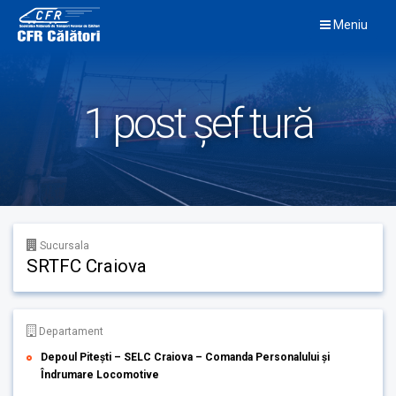
Skip
Meniu
to
content
1 post șef tură
Sucursala
SRTFC Craiova
Departament
Depoul Pitești – SELC Craiova – Comanda Personalului și
Îndrumare Locomotive