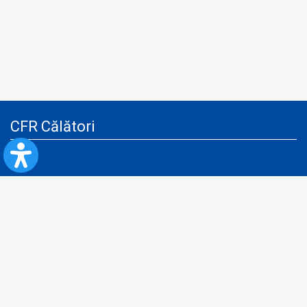
CFR Călători
Blog
Servicii pentru reclamă și publicitate
Politica de Confidenţialitate
Politica de Cookies
Politica monitorizare video/audio-video
Politica de protecție a datelor cu caracter personal
Protocol de colaborare cu Direcția Generală pentru Evidența