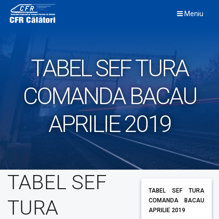
Skip
Meniu
to
content
TABEL SEF TURA
COMANDA BACAU
APRILIE 2019
TABEL SEF
TABEL SEF TURA
TURA
COMANDA BACAU
APRILIE 2019