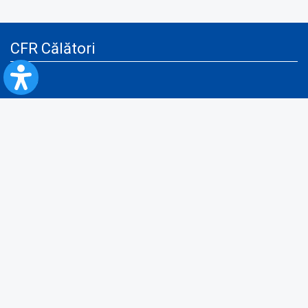
CFR Călători
Blog
Servicii pentru reclamă și publicitate
Politica de Confidenţialitate
Politica de Cookies
Politica monitorizare video/audio-video
Politica de protecție a datelor cu caracter personal
Protocol de colaborare cu Direcția Generală pentru Evidența
Persoanelor de furnizare a unor date din Registrul Național de Evidența
Persoanelor
A.N.P.C.
Informaţii utile