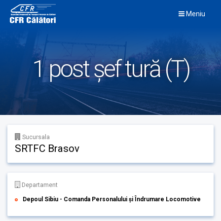
Skip
Meniu
to
content
1 post șef tură (T)
Sucursala
SRTFC Brasov
Departament
Depoul Sibiu - Comanda Personalului și Îndrumare Locomotive