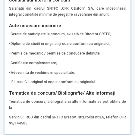
Salariatii din cadrul SNTFC „CFR Călători” SA, care indeplinesc
integral conditiile minime de pregatire si vechime din anunt.
Acte necesare inscriere
-Cerere de participare la concurs, avizată de Director SRTFC;
-Diploma de studii în original şi copie conform cu originalul;
-Permis de mecanic / permise de conducere detinute;
-Certificate complementare;
-Adeverinta de vechime in specialitate.
- B.I. sau C.I. original si copie conform cu originalul.
Tematica de concurs/ Bibliografie/ Alte informaţii
Tematica de concurs, bibliografia si alte informatii se pot obtine de
la
Serviciul RUO din cadrul SRTFC Brasov str.Eroilor nr.3A, telefon CFR
95/144505.