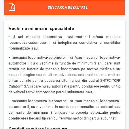
DESCARCA REZULTATE
Vechime minima in specialitate
- 3 ani mecanic locomotiva automotor I si/sau mecanic
locomotiva-automotor II si indeplinirea cumulativa a conditiilor
nominalizate sau,
- mecanici locomotiva-automotor I si /sau mecanici locomotiva-
automotor II cu o vechime in functie de minimum 3 ani, care sunt
retrasi din functia de mecanic locomotiva pe motive medicale si/
sau psihologice sau din alte motive decat cele medicale mai mult de
un an de zile pentru ocuparea altor functii din cadrul SNTFC ‘’CFR
Calatori‘’ SA si care nu au autorizatie pentru conducere pentru un tip
de vehicul feroviar motor din parcul subunitatii sau,
- mecanici locomotiva-automotor I si /sau mecanici locomotiva-
automotor II, cu o vechime in conducerea trenurilor de calatori sau
de marfa de minimum 3 ani,care nu poseda autorizatie pentru
conducerea fiecarui tip vehicul feroviar motor din parcul subunitatii
Conditii admitere la concurs