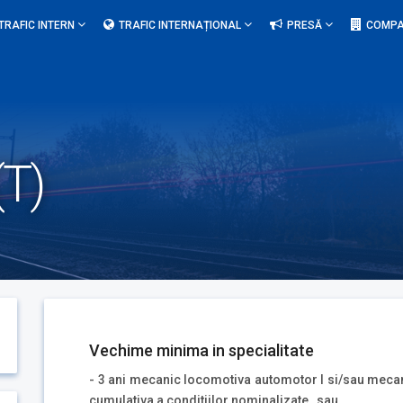
TRAFIC INTERN
TRAFIC INTERNAȚIONAL
PRESĂ
COMPA
(T)
Vechime minima in specialitate
- 3 ani mecanic locomotiva automotor I si/sau mecan
cumulativa a conditiilor nominalizate sau ,