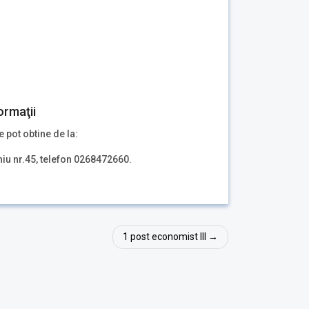
ormaţii
e pot obtine de la:
niu nr.45, telefon 0268472660.
1 post economist III