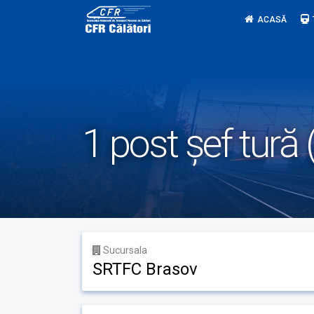
Skip
ACASĂ
to
content
1 post șef tură 
Sucursala
SRTFC Brasov