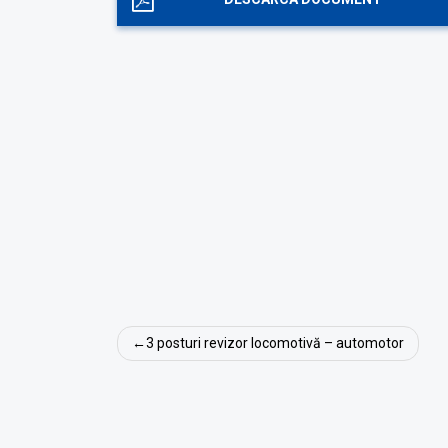
Navigare
3 posturi revizor locomotivă – automotor
în
articole