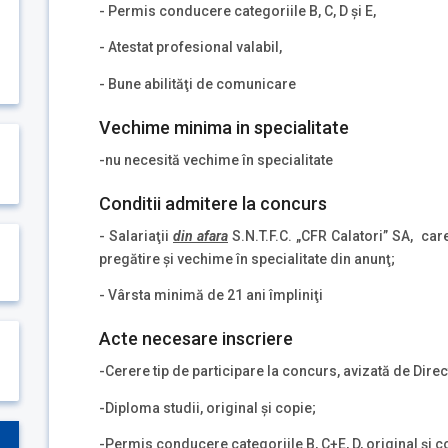
- Permis conducere categoriile B, C, D şi E,
- Atestat profesional valabil,
- Bune abilităţi de comunicare
Vechime minima in specialitate
-nu necesită vechime în specialitate
Conditii admitere la concurs
- Salariaţii
din afara
S.N.T.F.C. „CFR Calatori” SA, car
pregătire şi vechime în specialitate din anunţ;
- Vârsta minimă de 21 ani împliniţi
Acte necesare inscriere
-Cerere tip de participare la concurs, avizată de Dire
-Diploma studii, original şi copie;
-Permis conducere categoriile B, C+E, D, original şi c