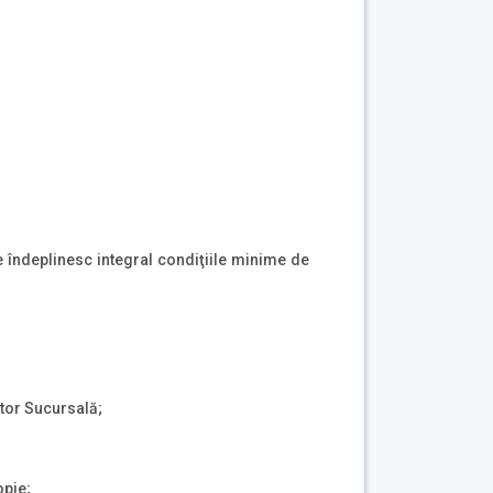
e îndeplinesc integral condiţiile minime de
ctor Sucursală;
opie;