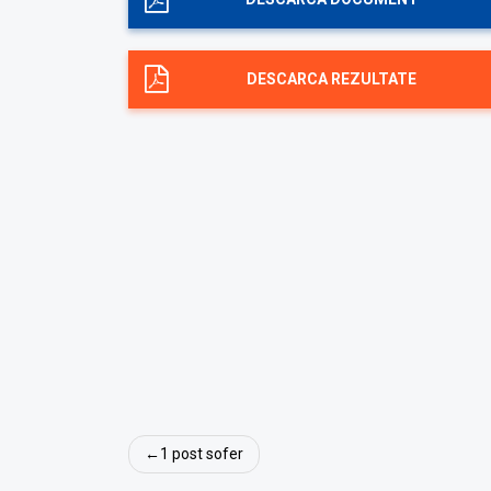
DESCARCA REZULTATE
Navigare
1 post sofer
în