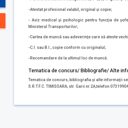
-Atestat profesional valabil, original şi copie;
- Aviz medical şi psihologic pentru funcţia de şofe
Ministerul Transporturilor;
-Cartea de muncă sau adeverinţe care să ateste vechi
-C.I. sau B.I., copie conform cu originalul;
-Recomandare de la ultimul loc de muncă.
Tematica de concurs/ Bibliografie/ Alte inf
Tematica de concurs, bibliografia şi alte informaţii se
S.R.T.F.C. TIMISOARA, str. Garii nr.2A,telefon 0731990