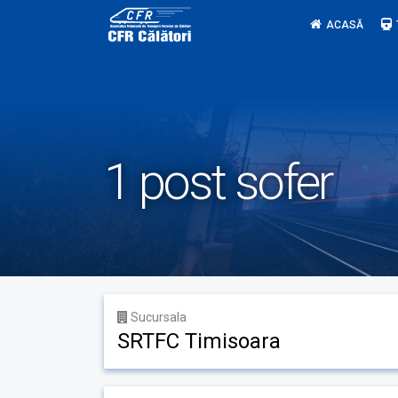
Skip
ACASĂ
to
content
1 post sofer
Sucursala
SRTFC Timisoara