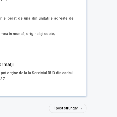
r eliberat de una din unităţile agreate de
mea în muncă, original şi copie;
ormaţii
 pot obţine de la la Serviciul RUO din cadrul
437.
1 post strungar