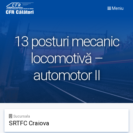
Skip
Meniu
to
content
13 posturi mecanic
locomotivă –
automotor II
Sucursala
SRTFC Craiova