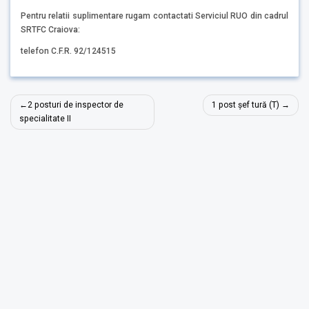
Pentru relatii suplimentare rugam contactati Serviciul RUO din cadrul
SRTFC Craiova:
telefon C.F.R. 92/124515
Navigare
2 posturi de inspector de
1 post șef tură (T)
în
specialitate II
articole