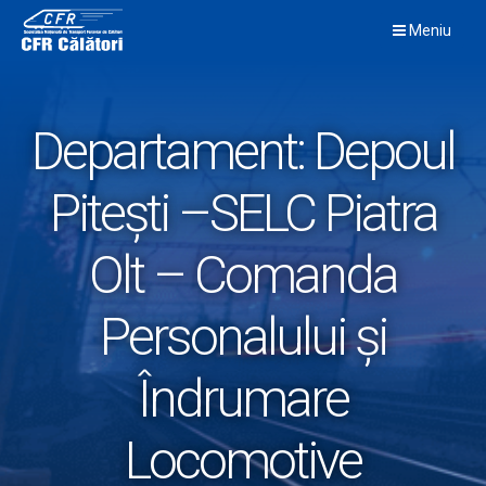
Skip
Meniu
to
content
Departament:
Depoul
Pitești –SELC Piatra
Olt – Comanda
Personalului și
Îndrumare
Locomotive