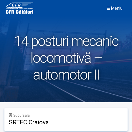
Skip
Meniu
to
content
14 posturi mecanic
locomotivă –
automotor II
Sucursala
SRTFC Craiova