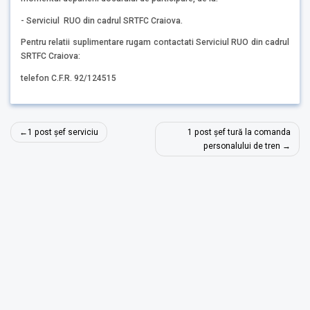
- Serviciul RUO din cadrul SRTFC Craiova.
Pentru relatii suplimentare rugam contactati Serviciul RUO din cadrul
SRTFC Craiova:
telefon C.F.R. 92/124515
Navigare
1 post șef serviciu
1 post șef tură la comanda
în
personalului de tren
articole