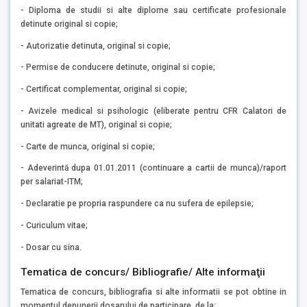
- Diploma de studii si alte diplome sau certificate profesionale
detinute original si copie;
- Autorizatie detinuta, original si copie;
- Permise de conducere detinute, original si copie;
- Certificat complementar, original si copie;
- Avizele medical si psihologic (eliberate pentru CFR Calatori de
unitati agreate de MT), original si copie;
- Carte de munca, original si copie;
- Adeverintă dupa 01.01.2011 (continuare a cartii de munca)/raport
per salariat-ITM;
- Declaratie pe propria raspundere ca nu sufera de epilepsie;
- Curiculum vitae;
- Dosar cu sina.
Tematica de concurs/ Bibliografie/ Alte informaţii
Tematica de concurs, bibliografia si alte informatii se pot obtine in
momentul depunerii dosarului de participare, de la: