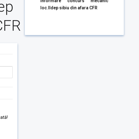
ep
informare concurs mecanic
loc.IIdep sibiu din afara CFR
 CFR
ată!