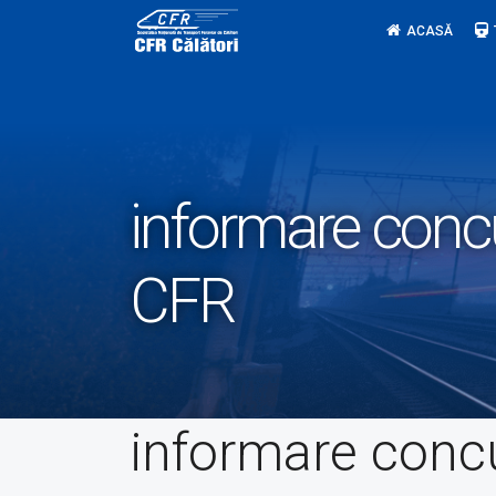
Skip
ACASĂ
to
content
informare concu
CFR
informare conc