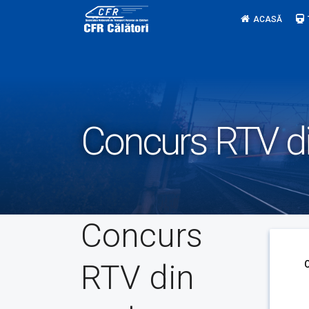
Skip
ACASĂ
to
content
Concurs RTV di
Concurs
RTV din