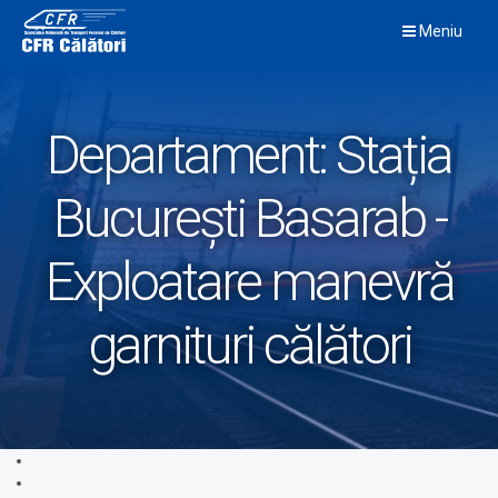
Skip
Meniu
to
content
Departament:
Stația
București Basarab -
Exploatare manevră
garnituri călători