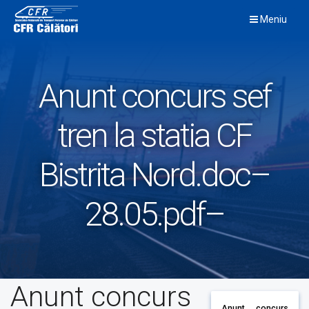
Skip
Meniu
to
content
Anunt concurs sef
tren la statia CF
Bistrita Nord.doc–
28.05.pdf–
Anunt concurs
Anunt concurs