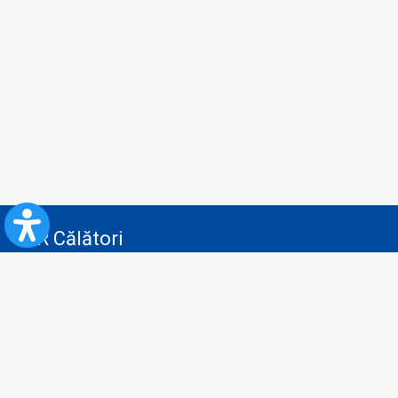
CFR Călători
Blog
Servicii pentru reclamă și publicitate
Politica de Confidenţialitate
Politica de Cookies