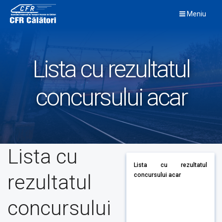
Skip
Meniu
to
content
Lista cu rezultatul
concursului acar
Lista cu
Lista cu rezultatul
rezultatul
concursului acar
concursului