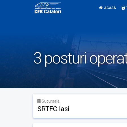
Skip
ACASĂ
to
content
3 posturi operat
Sucursala
SRTFC Iasi