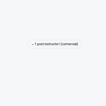
Navigare
1 post instructor I (comercial)
în
articole