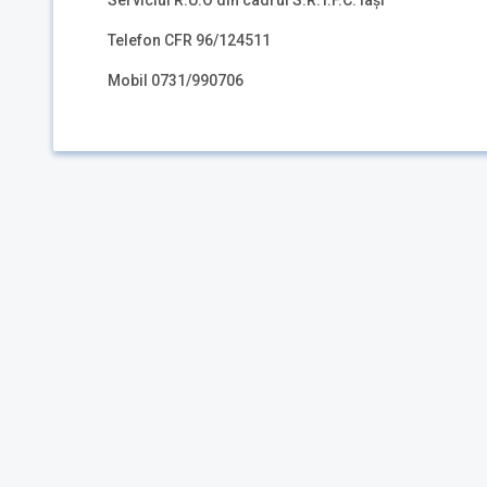
Serviciul R.U.O din cadrul S.R.T.F.C. Iași
Telefon CFR 96/124511
Mobil 0731/990706