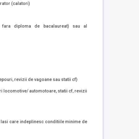
rator (calatori)
au fara diploma de bacalaureat) sau al
epouri, revizii de vagoane sau statii cf)
ri locomotive/ automotoare, statii cf, revizii
 Iasi care indeplinesc conditiile minime de