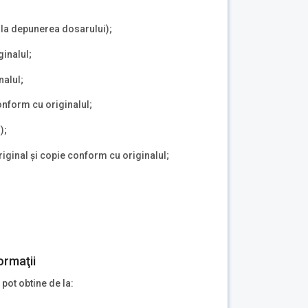
a la depunerea dosarului);
ginalul;
nalul;
onform cu originalul;
);
riginal și copie conform cu originalul;
ormaţii
 pot obtine de la: