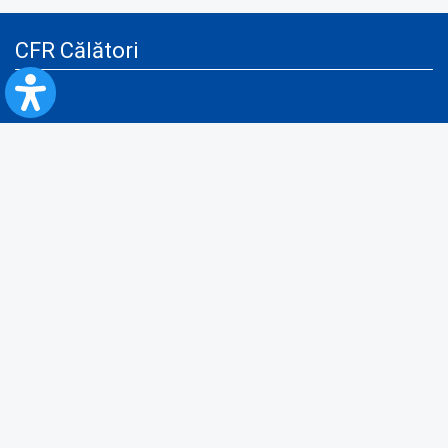
CFR Călători
Blog
Servicii pentru reclamă și publicitate
Politica de Confidenţialitate
Politica de Cookies
Politica monitorizare video/audio-video
Politica de protecție a datelor cu caracter personal
Protocol de colaborare cu Direcția Generală pentru Evidența
Persoanelor de furnizare a unor date din Registrul Național de Evidența
Persoanelor
A.N.P.C.
Informaţii utile