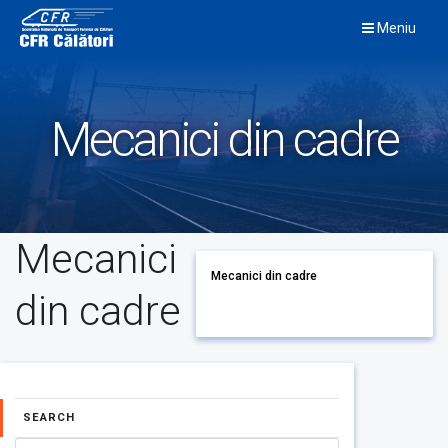
Skip
Meniu
to
content
Mecanici din cadre
Mecanici
Mecanici din cadre
din cadre
SEARCH