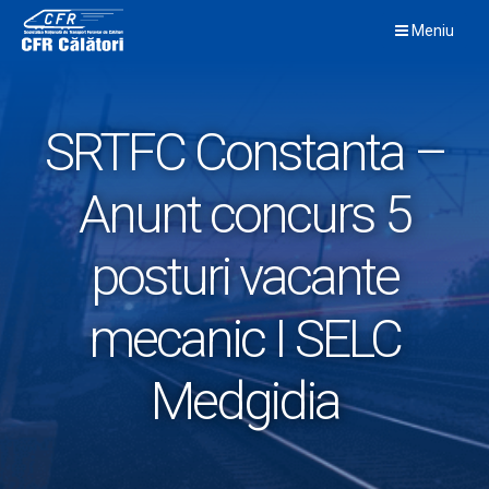
Skip
Meniu
to
content
SRTFC Constanta –
Anunt concurs 5
posturi vacante
mecanic I SELC
Medgidia