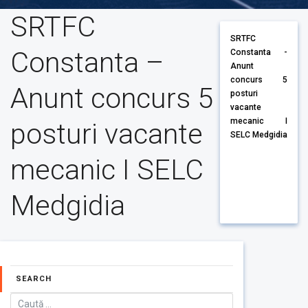
SRTFC
SRTFC
Constanta –
Constanta -
Anunt
concurs 5
Anunt concurs 5
posturi
vacante
mecanic I
posturi vacante
SELC Medgidia
mecanic I SELC
Medgidia
SEARCH