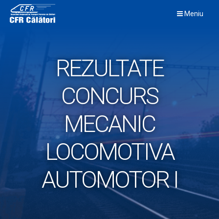
Skip
Meniu
to
content
REZULTATE
CONCURS
MECANIC
LOCOMOTIVA
AUTOMOTOR I