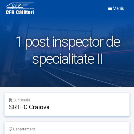
Skip
Meniu
to
content
1 post inspector de
specialitate II
Sucursala
SRTFC Craiova
Departament