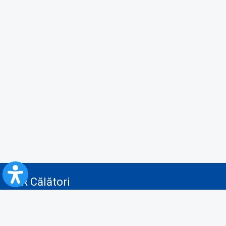
CFR Călători
Blog
Servicii pentru reclamă și publicitate