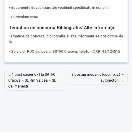
- documente doveditoare ale vechimii specificate in conditii;
- Curriculum vitae
Tematica de concurs/ Bibliografie/ Alte informaţii
Tematica de concurs, bibliografia si alte informatii se pot obtine de
la:
- Serviciul RUO din cadrul SRTFC Craiova, telefon C.F.R. 92/124515
Navigare
1 post casier CF I la SRTFC
3 posturi mecanic locomotivă –
în
Craiova – St. Rm Valcea – St.
automotor I
Calimanesti
articole