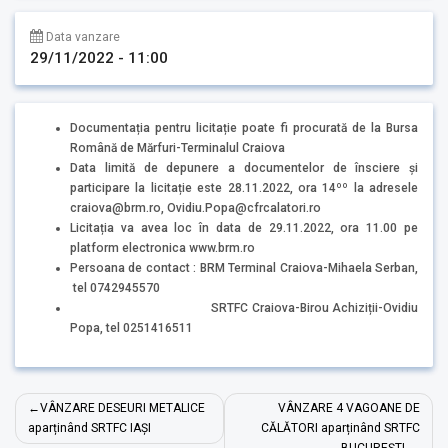
Data vanzare
29/11/2022 - 11:00
Documentația pentru licitație poate fi procurată de la Bursa
Română de Mărfuri-Terminalul Craiova
Data limită de depunere a documentelor de însciere și
participare la licitație este 28.11.2022, ora 14ºº la adresele
craiova@brm.ro, Ovidiu.Popa@cfrcalatori.ro
Licitația va avea loc în data de 29.11.2022, ora 11.00 pe
platform electronica www.brm.ro
Persoana de contact : BRM Terminal Craiova-Mihaela Serban,
tel 0742945570
SRTFC Craiova-Birou Achiziții-Ovidiu
Popa, tel 0251416511
Navigare
VÂNZARE DESEURI METALICE
VÂNZARE 4 VAGOANE DE
în
aparținând SRTFC IAȘI
CĂLĂTORI aparținând SRTFC