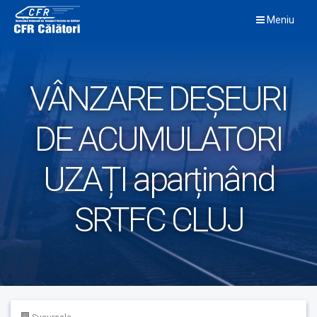
Skip
Meniu
to
content
VÂNZARE DEȘEURI
DE ACUMULATORI
UZAȚI aparținând
SRTFC CLUJ