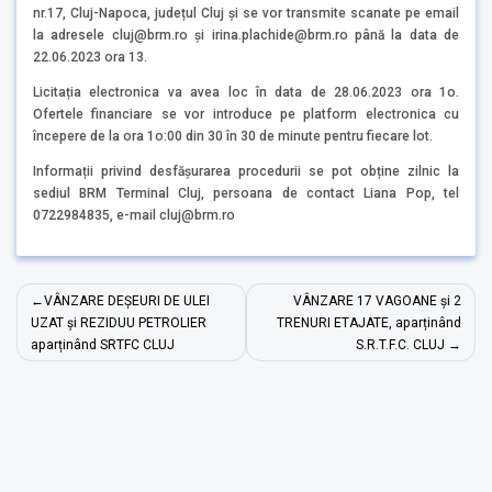
nr.17, Cluj-Napoca, județul Cluj și se vor transmite scanate pe email
la adresele cluj@brm.ro și irina.plachide@brm.ro până la data de
22.06.2023 ora 13.
Licitația electronica va avea loc în data de 28.06.2023 ora 1o.
Ofertele financiare se vor introduce pe platform electronica cu
începere de la ora 1o:00 din 30 în 30 de minute pentru fiecare lot.
Informații privind desfășurarea procedurii se pot obține zilnic la
sediul BRM Terminal Cluj, persoana de contact Liana Pop, tel
0722984835, e-mail cluj@brm.ro
Navigare
VÂNZARE DEȘEURI DE ULEI
VÂNZARE 17 VAGOANE și 2
în
UZAT și REZIDUU PETROLIER
TRENURI ETAJATE, aparținând
aparținând SRTFC CLUJ
S.R.T.F.C. CLUJ
articole