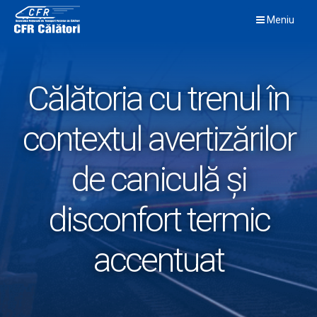
Skip
Meniu
to
content
Călătoria cu trenul în
contextul avertizărilor
de caniculă și
disconfort termic
accentuat