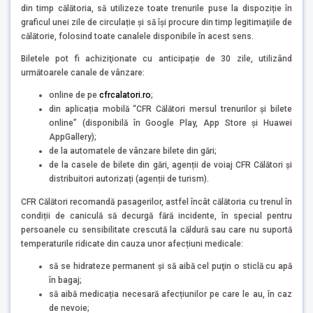
din timp călătoria, să utilizeze toate trenurile puse la dispoziție în
graficul unei zile de circulație și să își procure din timp legitimaţiile de
călătorie, folosind toate canalele disponibile în acest sens.
Biletele pot fi achiziţionate cu anticipație de 30 zile, utilizând
următoarele canale de vânzare:
online de pe
cfrcalatori.ro
;
din aplicația mobilă “CFR Călători mersul trenurilor și bilete
online” (disponibilă în Google Play, App Store și Huawei
AppGallery);
de la automatele de vânzare bilete din gări;
de la casele de bilete din gări, agenții de voiaj CFR Călători și
distribuitori autorizați (agenții de turism).
CFR Călători recomandă pasagerilor, astfel încât călătoria cu trenul în
condiții de caniculă să decurgă fără incidente, în special pentru
persoanele cu sensibilitate crescută la căldură sau care nu suportă
temperaturile ridicate din cauza unor afecțiuni medicale:
să se hidrateze permanent şi să aibă cel puţin o sticlă cu apă
în bagaj;
să aibă medicația necesară afecțiunilor pe care le au, în caz
de nevoie;