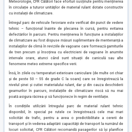
Meteorologie, CFR Călători face eforturi susținute pentru menținerea
în circulație a tuturor unităţilor de material rulant dotate constructiv
cu instalații de climatizare.
Întregul parc de vehicule feroviare este verificat din punct de vedere
tehnic – funcțional înainte de plecarea în cursă, pentru evitarea
defectărilor în parcurs. Pentru menținerea în funcțiune a instalațiilor
de climatizare au fost dispuse măsuri suplimentare de mentenanță a
instalaţiilor de climă în reviziile de vagoane care formează garniturile
de tren precum și însoțirea cu electricieni de vagoane în anumite
intervale orare, atunci când sunt situații de caniculă sau alte
fenomene meteo extreme specifice verii.
Însă, în zilele cu temperaturi exterioare caniculare (de multe ori chiar
și de peste 50 – 55 de grade C la soare) care se înregistrează la
nivelul șinei și cutiei materialului rulant, dar şi din cauza deschiderii
geamurilor în parcurs, instalațiile de climatizare riscă să nu mai
poată asigura răcirea şi să funcţioneze în regim de ventilație.
În condițiile utilizării întregului parc de material rulant tehnic
disponibil, în special pe rutele ce înregistrează cele mai mari
solicitări de trafic, pentru a avea o predictibilitate a cererii de
transport și în vederea adaptării capacităţii de transport la numărul de
locuri solicitat, CFR Călători recomandă pasagerilor să își planifice