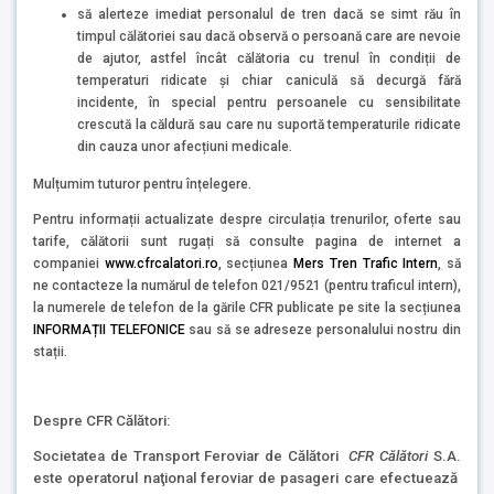
să alerteze imediat personalul de tren dacă se simt rău în
timpul călătoriei sau dacă observă o persoană care are nevoie
de ajutor, astfel încât călătoria cu trenul în condiții de
temperaturi ridicate și chiar caniculă să decurgă fără
incidente, în special pentru persoanele cu sensibilitate
crescută la căldură sau care nu suportă temperaturile ridicate
din cauza unor afecțiuni medicale.
Mulțumim tuturor pentru înțelegere.
Pentru informații actualizate despre circulația trenurilor, oferte sau
tarife, călătorii sunt rugați să consulte pagina de internet a
companiei
www.cfrcalatori.ro
, secțiunea
Mers Tren Trafic Intern
,
să
ne contacteze la numărul de telefon 021/9521 (pentru traficul intern),
la numerele de telefon de la gările CFR publicate pe site la secțiunea
INFORMAȚII TELEFONICE
sau să se adreseze personalului nostru din
stații.
Despre CFR Călători:
Societatea de Transport Feroviar de Călători
CFR Călători
S.A.
este operatorul naţional feroviar de pasageri care efectuează