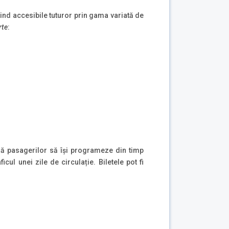
 fiind accesibile tuturor prin gama variată de
rte
:
ndă pasagerilor să își programeze din timp
cul unei zile de circulație. Biletele pot fi