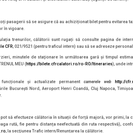
oți pasagerii să se asigure că au achiziționat bilet pentru evitarea t
r în vigoare.
ulația trenurilor, călătorii sunt rugați să consulte pagina de int
ile CFR
, 021/9521 (pentru traficul intern) sau să se adreseze personalu
ârzieri, minutele de staţionare în următoarea gară şi timpul estim
a TRENUL MEU (
https://bilete.cfrcalatori.ro/ro-RO/Itineraries
), unde in
funcționale și actualizate permanent
camerele web
http://cf
rile București Nord, Aeroport Henri Coandă, Cluj Napoca, Timișoar
r.
ot să efectueze călătoria în situații de forță majoră, vor primi, la c
ntreaga rută, fie pentru distanța neefectuată din ruta respectivă), c
.ro
, la secţiunea Trafic intern/Renunțarea la călătorie.