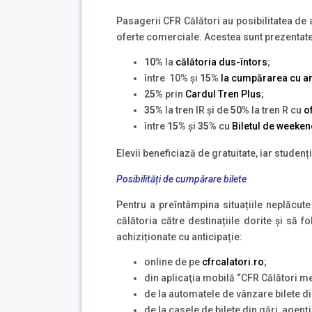
Pasagerii CFR Călători au posibilitatea de a 
oferte comerciale. Acestea sunt prezentate 
10%
la
călătoria dus-întors
;
între 10% şi
15%
la cumpărarea cu an
25%
prin
Cardul Tren Plus
;
35%
la tren IR şi de
50%
la tren R cu
o
între
15%
şi
35%
cu
Biletul de weeke
Elevii beneficiază de gratuitate, iar studen
Posibilități de cumpărare bilete
Pentru a preîntâmpina situațiile neplăcut
călătoria către destinațiile dorite și să f
achiziționate cu anticipație:
online de pe
cfrcalatori.ro
;
din aplicaţia mobilă “CFR Călători mer
de la automatele de vânzare bilete di
de la casele de bilete din gări, agenți