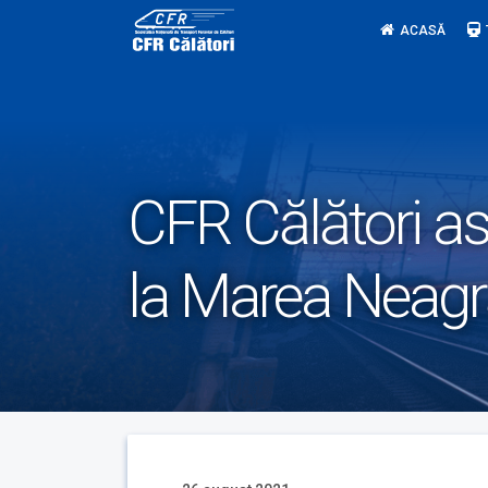
Skip
ACASĂ
to
content
CFR Călători asi
la Marea Neagr