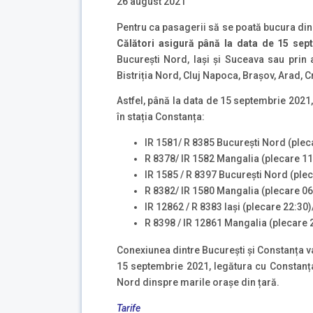
26 august 2021
Pentru ca pasagerii să se poată bucura din
Călători asigură până la data de 15 sept
București Nord, Iași și Suceava sau prin
Bistriția Nord, Cluj Napoca, Brașov, Arad, C
Astfel, până la data de 15 septembrie 2021,
în stația Constanța:
IR 1581/ R 8385 București Nord (plec
R 8378/ IR 1582 Mangalia (plecare 11
IR 1585 / R 8397 București Nord (ple
R 8382/ IR 1580 Mangalia (plecare 06
IR 12862 / R 8383 Iași (plecare 22:3
R 8398 / IR 12861 Mangalia (plecare 2
Conexiunea dintre București și Constanța va 
15 septembrie 2021, legătura cu Constanța 
Nord dinspre marile orașe din țară.
Tarife