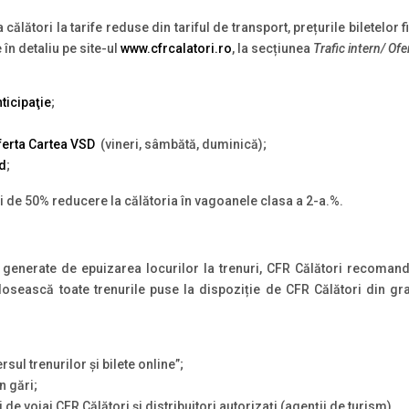
călători la tarife reduse din tariful de transport, prețurile biletelor
în detaliu pe site-ul
www.cfrcalatori.ro
, la secțiunea
Trafic intern/ Ofe
ticipaţie
;
ferta Cartea VSD
(vineri, sâmbătă, duminică);
nd
;
ții de 50% reducere la călătoria în vagoanele clasa a 2-a.%.
e generate de epuizarea locurilor la trenuri, CFR Călători recoma
olosească toate trenurile puse la dispoziție de CFR Călători din grafi
sul trenurilor și bilete online”;
n gări;
i de voiaj CFR Călători și distribuitori autorizați (agenții de turism).