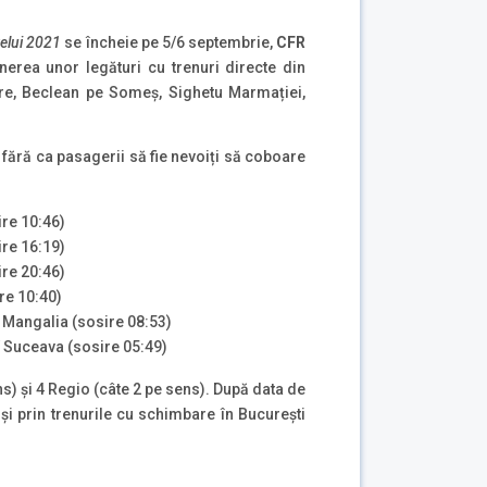
relui 2021
se încheie pe 5/6 septembrie,
CFR
erea unor legături cu trenuri directe din
are, Beclean pe Someș, Sighetu Marmației,
 fără ca pasagerii să fie nevoiți să coboare
ire 10:46)
ire 16:19)
ire 20:46)
re 10:40)
– Mangalia (sosire 08:53)
/ Suceava (sosire 05:49)
ns) şi 4 Regio (câte 2 pe sens). După data de
și prin trenurile cu schimbare în București