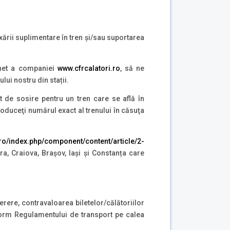
axării suplimentare în tren și/sau suportarea
ernet a companiei
www.cfrcalatori.ro
, să ne
lui nostru din stații.
at de sosire pentru un tren care se află în
troduceţi numărul exact al trenului în căsuţa
r.ro/index.php/component/content/article/2-
a, Craiova, Brașov, Iași și Constanța care
erere, contravaloarea biletelor/călătoriilor
onform Regulamentului de transport pe calea