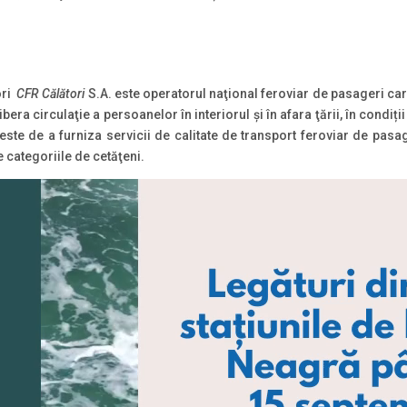
ori
CFR Călători
S.A. este operatorul naţional feroviar de pasageri ca
ibera circulaţie a persoanelor în interiorul şi în afara ţării, în condiț
 de a furniza servicii de calitate de transport feroviar de pasage
e categoriile de cetăţeni.