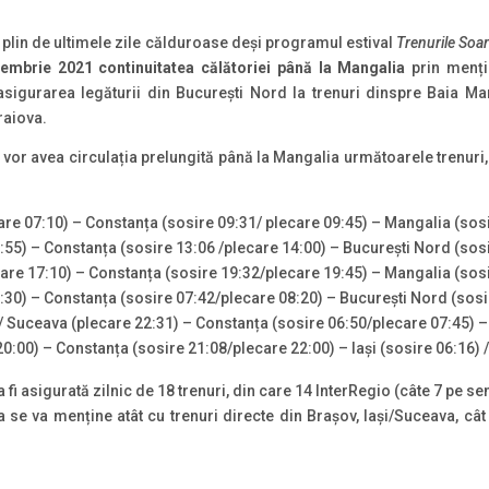
 plin de ultimele zile călduroase deși programul estival
Trenurile Soa
embrie 2021 continuitatea călătoriei până la Mangalia
prin mențin
 asigurarea legăturii din București Nord la trenuri dinspre Baia M
raiova.
 vor avea circulația prelungită până la Mangalia următoarele trenuri,
are 07:10) – Constanța (sosire 09:31/ plecare 09:45) – Mangalia (sos
:55) – Constanța (sosire 13:06 /plecare 14:00) – București Nord (sos
care 17:10) – Constanța (sosire 19:32/plecare 19:45) – Mangalia (sos
:30) – Constanța (sosire 07:42/plecare 08:20) – București Nord (sosi
0)/ Suceava (plecare 22:31) – Constanța (sosire 06:50/plecare 07:45) 
0:00) – Constanța (sosire 21:08/plecare 22:00) – Iași (sosire 06:16) 
fi asigurată zilnic de 18 trenuri, din care 14 InterRegio (câte 7 pe se
se va menține atât cu trenuri directe din Brașov, Iași/Suceava, cât 