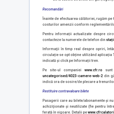
Recomandări
Înainte de efectuarea călătoriei, rugăm pe t
costurilor amenzii conform reglementărilo
Pentru informații actualizate despre circ
contacteze la numerele de telefon din
stați
Informaţii în timp real despre opriri, înt
circulație se opt obține utilizând aplicați
indicată şi click pe Informații tren.
Pe site-ul companiei
www.cfr.ro
sunt 
uncategorised/4023-camere-web-2
din gă
indică ora de sosire/de plecare a trenurilo
Restituire contravaloare bilete
Pasagerii care au bilete/abonamente şi nu p
achiziţionate şi neutilizate (fie pentru î
ferată în vigoare. Detalii pe
www.cfrcalatori