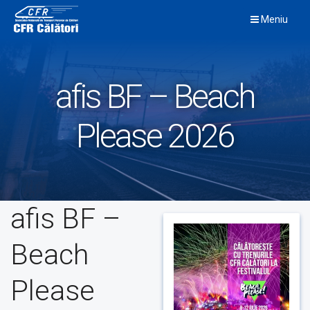
Skip
Meniu
to
content
afis BF – Beach
Please 2026
afis BF –
Beach
Please