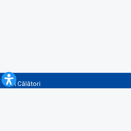
CFR Călători
Blog
Servicii pentru reclamă și publicitate
Politica de Confidenţialitate
Politica de Cookies