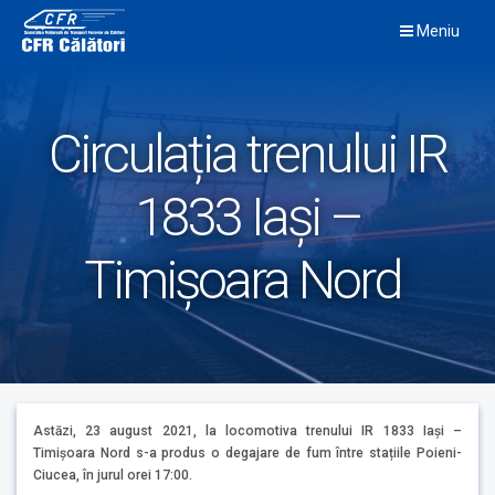
Skip
Meniu
to
content
Circulația trenului IR
1833 Iași –
Timișoara Nord
Astăzi, 23 august 2021, la locomotiva trenului IR 1833 Iași –
Timișoara Nord s-a produs o degajare de fum între stațiile Poieni-
Ciucea, în jurul orei 17:00.