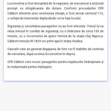
Locomotiva a fost decuplată de la vagoane, iar mecanicul a acționat
prompt cu stingătoarele din dotare. Conform procedurilor CFR
Călători aferente unor asemenea situații, a fost avizat serviciul 112,
o echipă de intervenție deplasându-se la fața locului.
Siguranța și securitatea pasagerilor nu au fost afectate. Trenul își va
relua mersul în condiții de siguranță, cu o întârziere de circa 150 de
minute, cu o locomotivă de ajutor trimisă de la stația Cluj Napoca.
Călătorii trenului IR 1833 vor primi apă în stația Oradea.
Cauzele care au generat degajarea de fum vor fi stabilite de comisia
de cercetare, după sosirea locomotivei în depou.
CFR Călători cere scuze pasagerilor pentru neplăcerile întâmpinate și
le mulțumește pentru înțelegere.