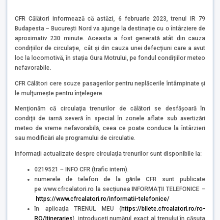
CFR Călători informează că astăzi, 6 februarie 2023, trenul IR 79
Budapesta – București Nord va ajunge la destinație cu o întârziere de
aproximativ 230 minute. Aceasta a fost generată atât din cauza
condițiilor de circulație, cât şi din cauza unei defecțiuni care a avut
loc la locomotivă, în stația Gura Motrului, pe fondul condițiilor meteo
nefavorabile.
CFR Călători cere scuze pasagerilor pentru neplăcerile întâmpinate şi
le mulţumește pentru înţelegere.
Menţionăm că circulaţia trenurilor de călători se desfăşoară în
condiţii de iarnă severă în special în zonele aflate sub avertizări
meteo de vreme nefavorabilă, ceea ce poate conduce la întârzieri
sau modificări ale programului de circulatie.
Informații actualizate despre circulația trenurilor sunt disponibile la:
0219521 – INFO CFR (trafic intern).
numerele de telefon de la gările CFR sunt publicate
pe www.cfrcalatori.ro la secțiunea INFORMAȚII TELEFONICE –
https://www.cfrcalatori.ro/informatii-telefonice/
în aplicația TRENUL MEU (
https://bilete.cfrcalatori.ro/ro-
RO/Itineraries
), introduceţi numărul exact al trenului în căsuţa