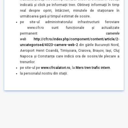
indicată şi click pe Informații tren. Obtineţi informaţii în timp
real despre opriri, întârzieri, minutele de staţionare în
următoarea gară şi timpul estimat de sosire.
pe site-ul administratorului infrastructurii feroviare
www.cfr.ro sunt funcționale și actualizate
permanent
camerele
web
http://cfr.ro/index.php/component/content/article/2-
uncategorised/4023-camere-web-2
din gările București Nord,
Aeroport Henri Coandă, Timișoara, Craiova, Brașov, Iași, Cluj
Napoca și Constanța care indică ora de sosire/de plecare a
trenurilor.
pe site-ul pe
www.cfrcalatori.ro
, la
Mers tren trafic intern
.
la personalul nostru din staţii.