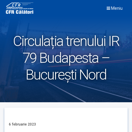
Skip
Meniu
to
content
Circulația trenului IR
79 Budapesta –
București Nord
6 februarie 2023