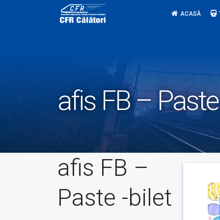
Skip
ACASĂ
to
content
afis FB – Paste 
afis FB –
Paste -bilet