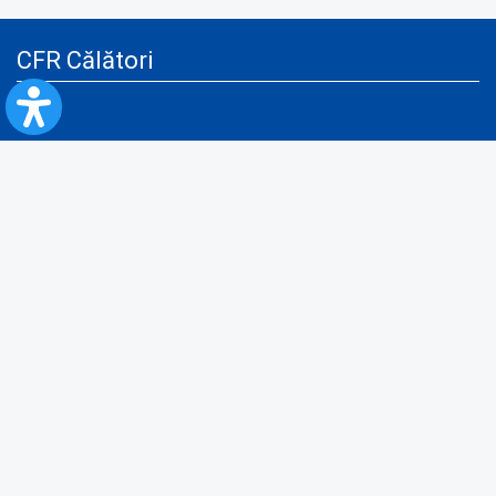
CFR Călători
Blog
Servicii pentru reclamă și publicitate
Politica de Confidenţialitate
Politica de Cookies
Politica monitorizare video/audio-video
Politica de protecție a datelor cu caracter personal
Protocol de colaborare cu Direcția Generală pentru Evidența
Persoanelor de furnizare a unor date din Registrul Național de Evidența
Persoanelor
A.N.P.C.
Informaţii utile