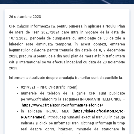
26 octombrie 2023
CFR Călători informează că, pentru punerea în aplicare a Noului Plan
de Mers de Tren 2023/2024 care intră în vigoare de la data de
10.12.2023, perioada de cumpărare cu anticipație de 30 de zile a
biletelor este diminuată temporar. În acest context, emiterea
legitimațiilor călătorie pentru trenurile din datele de 8, 9 decembrie
2023, precum şi pentru cele din noul plan de mers atât în trafic intern
cât şi internaţional se va efectua începând cu data de 20 noiembrie
2023.
Informații actualizate despre circulația trenurilor sunt disponibile la:
0219521 – INFO CFR (trafic intern).
numerele de telefon de la gările CFR sunt publicate
pe www.cfrcalatori.ro la secțiunea INFORMAȚII TELEFONICE –
https://www.cfrcalatori.ro/informatii-telefonice/
în aplicația TRENUL MEU (
https://bilete.cfrcalatori.ro/ro-
RO/Itineraries
), introduceţi numărul exact al trenului în căsuţa
indicată şi click pe Informații tren. Obtineţi informaţii în timp
real despre opriri, întârzieri, minutele de staţionare în