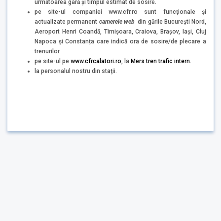
următoarea gară şi timpul estimat de sosire.
pe site-ul companiei www.cfr.ro sunt funcționale și
actualizate permanent
camerele web
din gările București Nord,
Aeroport Henri Coandă, Timișoara, Craiova, Brașov, Iași, Cluj
Napoca și Constanța care indică ora de sosire/de plecare a
trenurilor.
pe site-ul pe
www.cfrcalatori.ro
, la
Mers tren trafic intern
.
la personalul nostru din staţii.