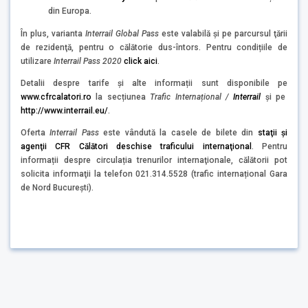
din Europa.
În plus, varianta
Interrail Global Pass
este valabilă şi pe parcursul ţării
de rezidenţă, pentru o călătorie dus-întors. Pentru condițiile de
utilizare
Interrail Pass 2020
click aici
.
Detalii despre tarife și alte informații sunt disponibile pe
www.cfrcalatori.ro
la secțiunea
Trafic Internațional /
Interrail
și pe
http://www.interrail.eu/
.
Oferta
Interrail Pass
este vândută la casele de bilete din
staţii şi
agenţii CFR Călători deschise traficului internaţional
. Pentru
informații despre circulația trenurilor internaţionale, călătorii pot
solicita informaţii la telefon 021.314.5528 (trafic internațional Gara
de Nord București).