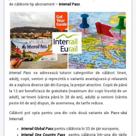
de călătorie tip abonament –
Interrail Pass
.
Interrail Pass
se adresează tuturor categoriilor de călători: tineri,
adulţi, copii, seniori şi reprezintă o variantă avantajoasă şi relaxantă
de a explora diverse țări din Europa, la preţuri atractive. Copiii de până
la 12 ani beneficiază de gratuitate (maximum doi copii însotiți de un
adult), iar tinerii (vârsta până în 28 de ani), adulţii şi seniorii (vârsta
peste 60 de ani) dispun, de asemenea, de tarife reduse.
Călătorii pot opta pentru una din cele două variante ale
Pass-ului
Interrail
:
Interrail Global Pass
pentru călătoria în 33 de ţări europene,
Interrail One Country Pass
pentru călătoria într-una din țările