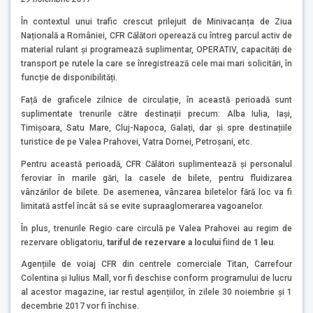
În contextul unui trafic crescut prilejuit de Minivacanța de Ziua
Națională a României, CFR Călători operează cu întreg parcul activ de
material rulant și programează suplimentar, OPERATIV, capacități de
transport pe rutele la care se înregistrează cele mai mari solicitări, în
funcție de disponibilități.
Față de graficele zilnice de circulație, în această perioadă sunt
suplimentate trenurile către destinații precum: Alba Iulia, Iași,
Timișoara, Satu Mare, Cluj-Napoca, Galați, dar și spre destinațiile
turistice de pe Valea Prahovei, Vatra Dornei, Petroşani, etc.
Pentru această perioadă, CFR Călători suplimentează și personalul
feroviar în marile gări, la casele de bilete, pentru fluidizarea
vânzărilor de bilete. De asemenea, vânzarea biletelor fără loc va fi
limitată astfel încât să se evite supraaglomerarea vagoanelor.
În plus, trenurile Regio care circulă pe Valea Prahovei au regim de
rezervare obligatoriu,
tariful de rezervare a locului
fiind de
1 leu
.
Agențiile de voiaj CFR din centrele comerciale Titan, Carrefour
Colentina și Iulius Mall, vor fi deschise conform programului de lucru
al acestor magazine, iar restul agențiilor, în zilele 30 noiembrie și 1
decembrie 2017 vor fi închise.