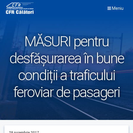
Skip
Meniu
to
content
MĂSURI pentru
desfășurarea în bune
condiții a traficului
feroviar de pasageri
29 noiembrie 2017