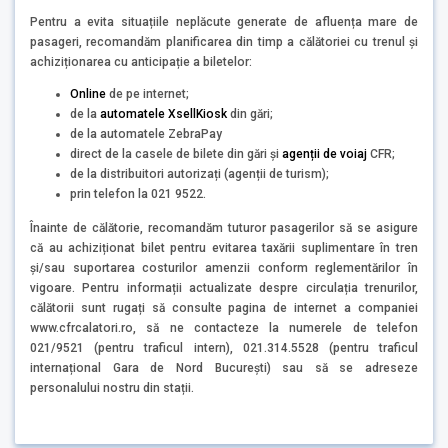
Pentru a evita situațiile neplăcute generate de afluența mare de
pasageri, recomandăm planificarea din timp a călătoriei cu trenul și
achiziționarea cu anticipație a biletelor:
Online
de pe internet;
de la
automatele XsellKiosk
din gări;
de la automatele ZebraPay
direct de la casele de bilete din gări și
agenții de voiaj
CFR;
de la distribuitori autorizați (agenții de turism);
prin telefon la 021 9522.
Înainte de călătorie, recomandăm tuturor pasagerilor să se asigure
că au achiziționat bilet pentru evitarea taxării suplimentare în tren
și/sau suportarea costurilor amenzii conform reglementărilor în
vigoare. Pentru informații actualizate despre circulația trenurilor,
călătorii sunt rugați să consulte pagina de internet a companiei
www.cfrcalatori.ro, să ne contacteze la numerele de telefon
021/9521 (pentru traficul intern), 021.314.5528 (pentru traficul
internațional Gara de Nord București) sau să se adreseze
personalului nostru din stații.