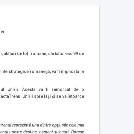
iei
ri, alături de toți românii, sărbătoresc 99 de
le strategice românești, va fi implicată în
nul Unirii. Acesta va fi remorcat de o
ctaTrenul Unirii spre Iaşi și se va întoarce
 trenul reprezintă una dintre opţiunile cele mai
renul uneşte destine, oameni şi locuri. Doresc