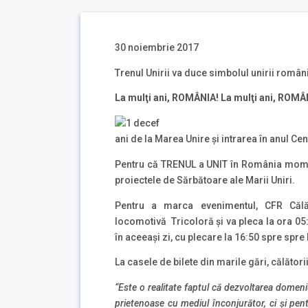
30 noiembrie 2017
Trenul Unirii va duce simbolul unirii român
La mulţi ani, ROMÂNIA! La mulţi ani
, ROMÂ
ani de la Marea Unire și intrarea în anul Cen
Pentru că TRENUL a UNIT în România momente
proiectele de Sărbătoare ale Marii Uniri.
Pentru a marca evenimentul, CFR Călă
locomotivă Tricoloră și va pleca la ora 05:
în aceeași zi, cu plecare la 16:50 spre spre
La casele de bilete din marile gări, călători
“Este o realitate faptul că dezvoltarea domeniu
prietenoase cu mediul înconjurător, ci și pen