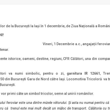
ilor de la București la Iași în 1 decembrie, de Ziua Națională a Român
NI!
Vineri, 1 Decembrie a.c., angajații ferovia
tenar.
 istorice, oameni, destine, regiuni, CFR Călători, una din companii
tori va numi simbolic, pentru o zi,
garnitura IR 12661
, Tre
50 din București Gara de Nord către Iași. Locomotiva Tricoloră va tra
 Bucureşti.
i vor primi câte un simbol tricolor, semn al unirii românilor.
lui feroviar este una dintre mizele viitorului. Și asta nu numai pentru că
tru că trenul este mai mult decât un mijloc de transport. Călătoria cu t