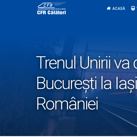
Skip
ACASĂ
to
content
Trenul Unirii va
București la Iaș
României