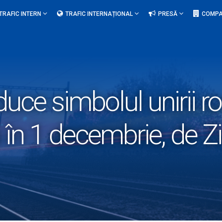
TRAFIC INTERN
TRAFIC INTERNAȚIONAL
PRESĂ
COMPA
 duce simbolul unirii r
i în 1 decembrie, de 