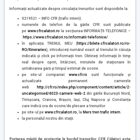
Informații actualizate despre circulația trenurilor sunt disponibile la:
0219521 – INFO CFR (trafic intern).
numerele de telefon de la gările CFR sunt publicate
pe
www.cfrcalatori.ro
la secțiunea INFORMAȚII TELEFONICE –
https://www.cfrcalatori.ro/informatii-telefonice/
în aplicația TRENUL MEU (
https://bilete.cfrcalatori.ro/ro-
RO/Itineraries
), introduceţi numărul exact al trenului în căsuţa
indicată şi click pe Informații tren. Obtineţi informaţii în timp
real despre opriri, întârzieri, minutele de staţionare în
următoarea gară şi timpul estimat de sosire.
pe site-ul companiei
www.cfr.ro
sunt funcționale și
actualizate permanent camerele
web
http://cfr.ro/index.php/component/content/article/2-
uncategorised/4023-camere-web-2
din gările București Nord,
Timișoara, Craiova, Brașov, Iași, Cluj Napoca și Constanța
care indică ora de sosire/de plecare a trenurilor.
pe site-ul pe
www.cfrcalatori.ro
, la
Mers tren trafic intern
.
la personalul nostru din staţii.
Purtarea măștii de protecție la bordul trenurilor CFR Călatori este