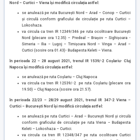
Nord – Curtici – Viena
își modifică circulația astfel:
se anulează pe ruta București Nord – Arad – Conop – Curtici
și circulă conform graficului de circulație pe ruta Curtici –
Lokoshaza.
va circula ca tren IR 12349/346 pe ruta ocolitoare București
Nord (plecare ora 12.35) – Predeal – Brașov – Sighișoara -
Simeria – Ilia – Lugoj – Timișoara Nord – Vinga – Arad –
Curtici (sosire ora 01.43)- Budapesta Keleti – Viena.
în perioada 22 – 28 august 2021, trenul IR 1539/-2 Coșlariu- Cluj
Napoca își modifică circulația astfel:
se anulează pe ruta Coșlariu – Cluj Napoca
va circula ca tren IR 12539/-2 pe ruta Coșlariu (plecare ora
19.50) – Cluj Napoca (sosire ora 21.57).
în perioada 22/23 – 28/29 august 2021, trenul IR 347-2 Viena –
Curtici – București Nord
își modifică circulația astfel:
se anulează pe ruta Curtici – Arad – București Nord și circulă
conform graficului de circulație pe ruta Viena – Budapesta
Keleti – Lokoshaza – Curtici.
va circula ca tren IR 12348/347 pe ruta ocolitoare Curtici