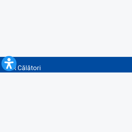
CFR Călători
Blog
Servicii pentru reclamă și publicitate
Politica de Confidenţialitate
Politica de Cookies
Politica monitorizare video/audio-video
Politica de protecție a datelor cu caracter personal