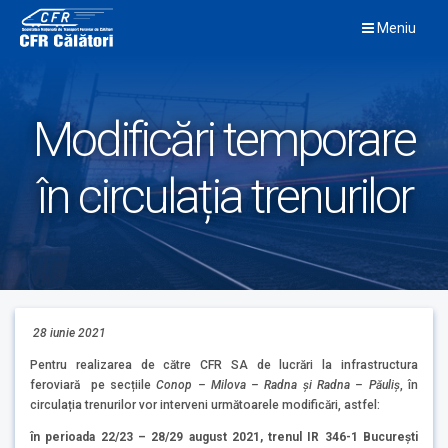
Skip
Meniu
to
content
Modificări temporare
în circulația trenurilor
28 iunie
2021
Pentru realizarea de către CFR SA de lucrări la infrastructura
feroviară pe secțiile
Conop – Milova – Radna și Radna – Păuliș
, în
circulația trenurilor vor interveni următoarele modificări, astfel:
în perioada 22
/23
– 28/29 august 2021, trenul IR 346-1
București