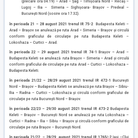
(plecare ora 04.19) – Arad – Șag – Timișoara Nord – Recaș –
Lugoj – Ilia – Simeria – Sighișoara- Brașov – Predeal –
București Nord (sosire ora 17.32).
în perioada 21 – 28 august 2021 trenul IR 75-2
Budapesta Keleti –
Arad – Brașov se anulează pe ruta Arad
–
Simeria – Brașov și circulă
conform graficului de circulaţie pe ruta Budapesta Keleti –
Lokoshaza – Curtici – Arad.
în perioada 22 – 29 august 2021 trenul IR 74-1
Brașov
–
Arad –
Budapesta Keleti se anulează ruta Brașov – Simeria – Arad și circulă
conform graficului de circulaţie pe ruta Arad – Curtici – Lokoshaza –
Budapesta Keleti.
în perioada 21/22 – 28/29 august 2021 trenul IR 472-1
București
Nord – Brașov – Budapesta Keleti se anulează pe ruta Brașov – Sibiu-
Ilia – Radna – Curtici – Lokoshaza și circulă conform graficului de
circulaţie pe ruta București Nord – Brașov.
în perioada 22/23 – 29/30 august 2021 trenul IR 473-2
Budapesta
Keleti – Brașov – București Nord se anulează pe ruta Lokoshaza –
Curtici – Radna – Ilia – Sibiu – Brașov și circulă conform graficului de
circulaţie pe ruta Brașov – București Nord.
în perioada 21/22 – 28/29 august 2021 trenul IR 1765/-2
Iași –Cluj