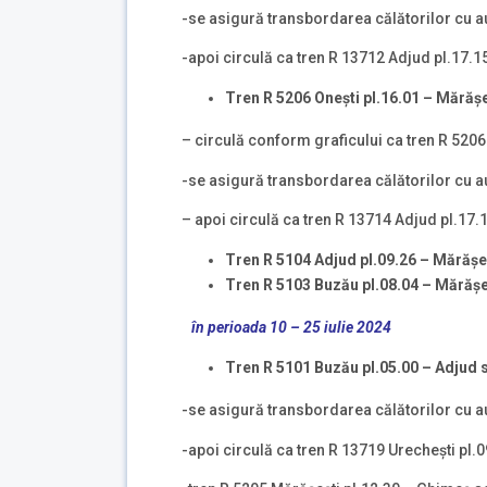
-se asigură transbordarea călătorilor cu au
-apoi circulă ca tren R 13712 Adjud pl.17.1
Tren R 5206
Oneşti pl.16.01 –
M
ă
r
ă
ș
– circulă conform graficului ca tren R 5206
-se asigură transbordarea călătorilor cu au
– apoi circulă ca tren R 13714 Adjud pl.17.
Tren R 5104
Adjud pl.
09.26 –
M
ă
r
ă
șe
Tren R 5103 Buz
ă
u pl.08.04 –
M
ă
r
ă
șe
în perioada 10 – 25 iulie 2024
Tren R 5101 Buz
ă
u pl.
05.00 –
Adjud
s
-se asigură transbordarea călătorilor cu a
-apoi circulă ca tren R 13719 Urechești pl.