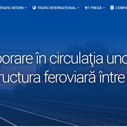
TRAFIC INTERN
TRAFIC INTERNAȚIONAL
PRESĂ
COMPA
rare în circulaţia uno
tructura feroviară între