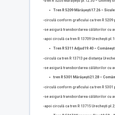
-tren R 5205 Mărășești pl.12.30 – Ghimeș s
Tren R 5209
M
ă
r
ă
șești
17.26 –
Sicule
-circulă conform graficului ca tren R 5209 
-se asigură transbordarea călătorilor cu a
-apoi circulă ca tren R 13709 Urechești pl.
Tren R 5311
Adjud
19.40 –
Comăneşt
-circulă ca tren R 13713 pe distanța Ureche
-se asigură transbordarea călătorilor cu au
tren
R 5301
M
ă
r
ă
șești
21.28 –
Comăn
-circulă conform graficului ca tren R 5301 
-se asigură transbordarea călătorilor cu au
-apoi circulă ca tren R 13715 Urechești pl