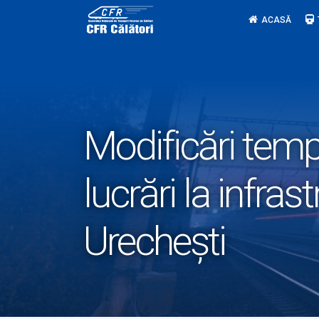
Skip
ACASĂ
to
content
Modificări tempo
lucrări la infras
Urechești