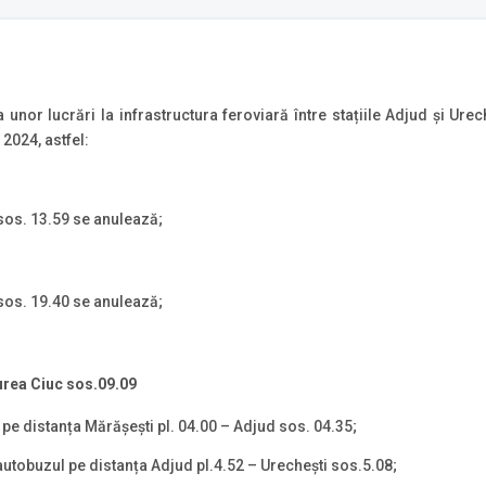
nor lucrări la infrastructura feroviară între stațiile Adjud și Urech
 2024, astfel:
 sos. 13.59 se anulează;
 sos. 19.40 se anulează;
urea Ciuc
sos.09.09
 pe distanța Mărășești pl. 04.00 – Adjud sos. 04.35;
autobuzul pe distanța Adjud pl.4.52 – Urechești sos.5.08;