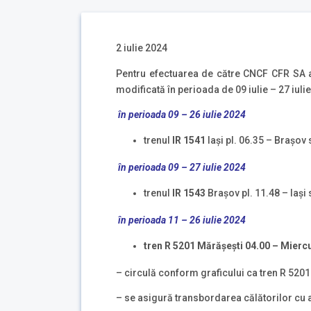
2 iulie 2024
Pentru efectuarea de către CNCF CFR SA a u
modificată în perioada de 09 iulie – 27 iulie
în perioada
09 – 26 iulie 2024
trenul
IR 1541
Iași pl. 06.35 – Braşov
în perioada
09 – 27 iulie 2024
trenul
IR 1543
Braşov pl. 11.48 – Iași
în perioada
11 – 26 iulie 2024
tren
R 5201
M
ă
r
ă
șești
04.00 –
M
ierc
– circulă conform graficului ca tren R 5201
– se asigură transbordarea călătorilor cu 