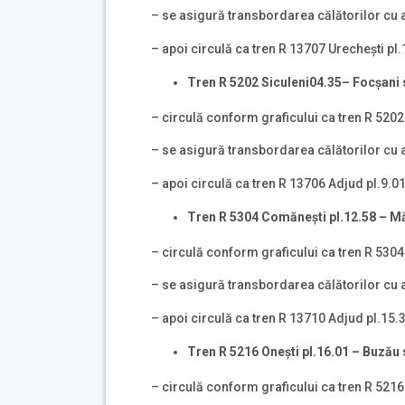
– se asigură transbordarea călătorilor cu a
– apoi circulă ca tren R 13707 Urechești pl
Tren R 5202
Siculeni
04.35– Foc
ș
ani
– circulă conform graficului ca tren R 5202
– se asigură transbordarea călătorilor cu a
– apoi circulă ca tren R 13706 Adjud pl.9.0
Tren R 5304
Comăneşti pl.12.58 – M
– circulă conform graficului ca tren R 5304
– se asigură transbordarea călătorilor cu a
– apoi circulă ca tren R 13710 Adjud pl.15.
Tren R 5216
Oneşti pl.16.01 –
Buz
ă
u 
– circulă conform graficului ca tren R 5216