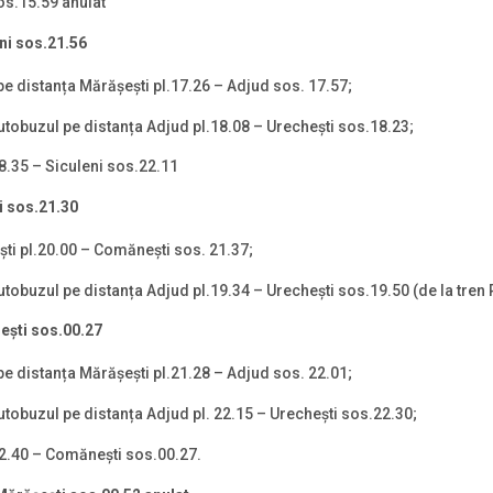
os.15.59 anulat
ni
sos.21.56
pe distanța Mărășești pl.17.26 – Adjud sos. 17.57;
utobuzul pe distanța Adjud pl.18.08 – Urechești sos.18.23;
18.35 – Siculeni sos.22.11
i
sos.21.30
ști pl.20.00 – Comăneşti sos. 21.37;
tobuzul pe distanța Adjud pl.19.34 – Urechești sos.19.50 (de la tren 
eşti
sos.00.27
pe distanța Mărășești pl.21.28 – Adjud sos. 22.01;
tobuzul pe distanța Adjud pl. 22.15 – Urechești sos.22.30;
.22.40 – Comăneşti sos.00.27.