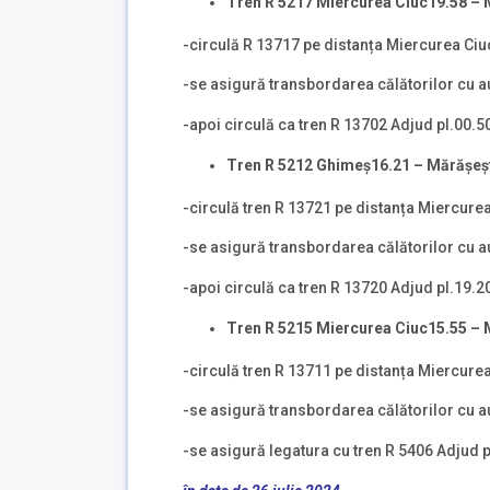
Tren R 5217
Miercurea Ciuc
19.58 –
-circulă R 13717 pe distanța Miercurea Ciu
-se asigură transbordarea călătorilor cu au
-apoi circulă ca tren R 13702 Adjud pl.00.5
Tren R 5212
Ghime
ș
16.21 –
M
ă
r
ă
șeș
-circulă tren R 13721 pe distanța Miercurea
-se asigură transbordarea călătorilor cu au
-apoi circulă ca tren R 13720 Adjud pl.19.2
Tren R 5215
Miercurea Ciuc
15.55 –
-circulă tren R 13711 pe distanța Miercure
-se asigură transbordarea călătorilor cu au
-se asigură legatura cu tren R 5406 Adjud p