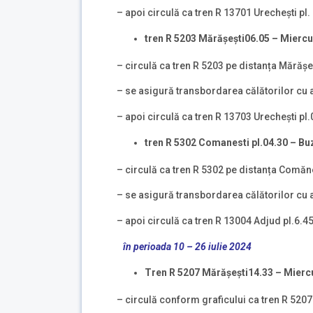
– apoi circulă ca tren R 13701 Urechești pl
tren
R 5203
M
ă
r
ă
șești
06.05 –
M
ierc
– circulă ca tren R 5203 pe distanța Mărășe
– se asigură transbordarea călătorilor cu a
– apoi circulă ca tren R 13703 Urechești pl
tren
R 5302 Comanesti pl.04.30 – Bu
– circulă ca tren R 5302 pe distanța Comăne
– se asigură transbordarea călătorilor cu a
– apoi circulă ca tren R 13004 Adjud pl.6.4
în perioada 10 – 26 iulie 2024
Tren R 5207
M
ă
r
ă
șești
14.33 –
M
ierc
– circulă conform graficului ca tren R 5207