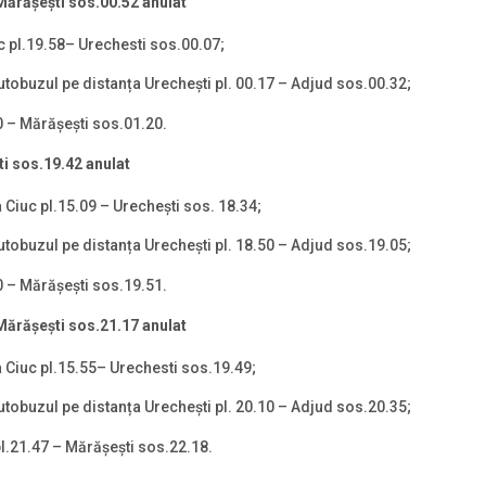
M
ă
r
ă
șești
sos.00.52 anulat
c pl.19.58– Urechesti sos.00.07;
tobuzul pe distanța Urechești pl. 00.17 – Adjud sos.00.32;
0 – Mărășești sos.01.20.
ti
sos.19.42 anulat
 Ciuc pl.15.09 – Urechești sos. 18.34;
tobuzul pe distanța Urechești pl. 18.50 – Adjud sos.19.05;
0 – Mărășești sos.19.51.
M
ă
r
ă
șești
sos.21.17 anulat
a Ciuc pl.15.55– Urechesti sos.19.49;
tobuzul pe distanța Urechești pl. 20.10 – Adjud sos.20.35;
l.21.47 – Mărășești sos.22.18.