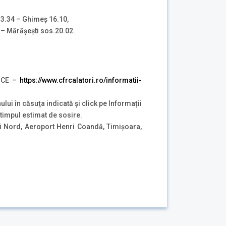
l.13.34 – Ghimeş 16.10,
0 – Mărășești sos.20.02.
NICE –
https://www.cfrcalatori.ro/informatii-
ului în căsuţa indicată şi click pe Informații
i timpul estimat de sosire.
i Nord, Aeroport Henri Coandă, Timișoara,