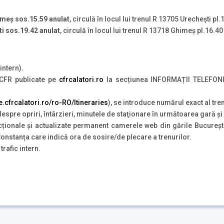
himeș sos.15.59
anulat
, circulă în locul lui trenul R 13705 Urechești p
ti
sos.19.42 anulat
, circulă în locul lui trenul R 13718 Ghimeș pl.16.4
intern).
e CFR publicate pe
cfrcalatori.ro
la secțiunea INFORMAȚII TELEFO
te.cfrcalatori.ro/ro-RO/Itineraries
), se introduce numărul exact al tren
 despre opriri, întârzieri, minutele de staţionare în următoarea gară ş
ționale și actualizate permanent camerele web din gările Bucureșt
 Constanța care indică ora de sosire/de plecare a trenurilor.
 trafic intern.