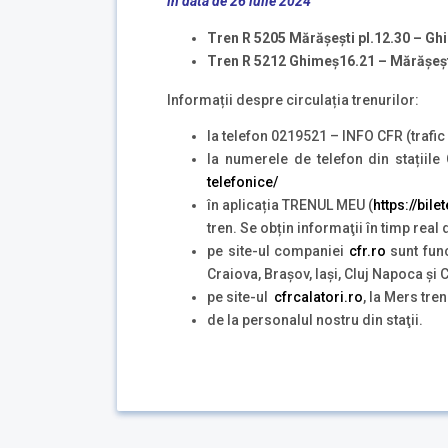
în data de 26 iulie 2024
Tren R 5205
M
ă
r
ă
șești pl.12.30 – G
Tren R 5212
Ghime
ș
16.21 –
M
ă
r
ă
șeș
Informații despre circulația trenurilor:
la telefon 0219521 – INFO CFR (trafic 
la numerele de telefon din stațiil
telefonice/
în aplicația TRENUL MEU (
https://bile
tren. Se obțin informaţii în timp real
pe site-ul companiei
cfr.ro
sunt func
Craiova, Brașov, Iași, Cluj Napoca și
pe site-ul
cfrcalatori.ro
, la Mers tren
de la personalul nostru din staţii.