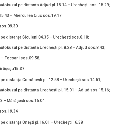
utobuzul pe distanța Adjud pl.15.14 – Urechești sos. 15.29;
.15.43 – Miercurea Ciuc sos.19.17
 sos.09.30
 pe distanța Siculeni 04.35 – Urechesti sos.8.18;
utobuzul pe distanța Urechești pl. 8.28 – Adjud sos.8.43;
1 – Focsani sos.09.58.
ă
r
ă
șești
15.37
 pe distanța Comănești pl. 12.58 – Urechești sos.14.51;
utobuzul pe distanța Urechești pl. 15.01 – Adjud sos.15.16;
33 – Mărășești sos.16.04.
sos.19.34
 pe distanța Oneşti pl.16.01 – Urechești 16.38