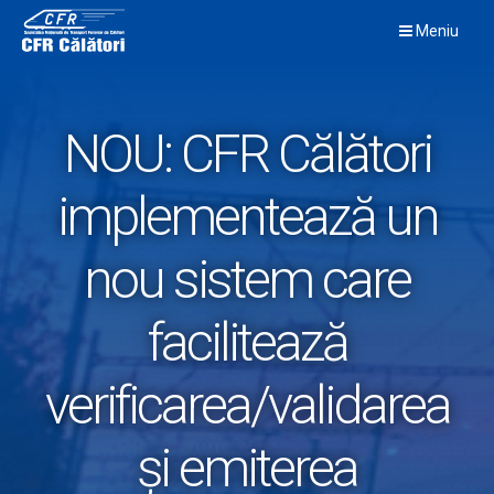
Skip
Meniu
to
content
NOU: CFR Călători
implementează un
nou sistem care
facilitează
verificarea/validarea
și emiterea