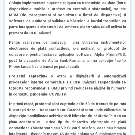
Soluția implementată cuprinde asigurarea transmisiei de date (între
dispozitivele mobile si arhitectura centrală a sistemului), soluție
MDM (de management și securizare a flotei de dispozitive) și
software de emitere și validare a biletelor la bordul trenurilor, ca
parte integrantă a sistemului de emitere electronică XSell utilizat în
prezent de CFR Călători.
Pentru realizarea de tranzacții prin utilizarea instrumentelor
electronice de plată contactless, s-a încheiat un protocol de
colaborare pentru testarea aplicației software, Alpha PhonePOS,
pusă la dispoziție de Alpha Bank România, prima aplicație Tap to
Phone lansată de o bancă pe piața locală.
Proiectul reprezintă o etapă a digitalizării și automatizării
proceselor interne comerciale ale CFR Călători, respectându-se
totodată recomandările OMS privind reducerea plăților în numerar
în contextul pandemiei COVID 19.
Î
n primă etapă, proiectul pilot cuprinde cele 60 de trenuri de pe ruta
București Nord – Aeroport Henri Coandă și retur unde călătorii au la
dispoziție posibilitatea achiziționării biletelor de călătorie în tren cu
plata acestora cu orice tip de dispozitiv electronic de plată
contactless (Mastercard sau Visa): card, telefon, ceas sau brățară
inteligentă.
Ulterior în maxim 45 de zile soluția va fi implementată la