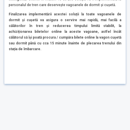
personalul de tren care deservește vagoanele de dormit și cușetă
.
Finalizarea implementării acestei soluții la toate vagoanele de
dormit și cușetă va asigura o servire mai rapidă, mai facilă a
călătorilor în tren și reducerea timpului limită stabilit, la
achiziționarea biletelor online la aceste vagoane, astfel încât
călătorul să își poată procura / cumpăra bilete online la vagon cușetă
sau dormit până cu cca 15 minute înainte de plecarea trenului din
stația de îmbarcare.