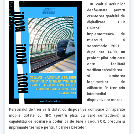
În cadrul acțiunilor
desfășurate pentru
creșterea gradului de
digitalizare, CFR
Călători
implementează de
miercuri, 15
septembrie 2021 –
după ora 14:00, un
proiect pilot prin care
este facilitată
verificarea/validarea
și emiterea
legitimațiilor de
călătorie în tren
prin
intermediul
dispozitivelor mobile.
Personalul de tren va fi dotat cu dispozitive compuse din aparate
mobile dotate cu NFC
(pentru plata cu card contactless) și
capabilități de scanare a codurilor de bare / coduri QR, precum și
imprimante termice pentru tipărirea biletelor.