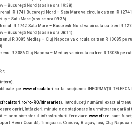
ov – București Nord (sosire ora 19:38).
 trenul IR 1741 București Nord – Satu Mare va circula ca tren IR 1274
eiuș – Satu Mare (sosire ora 09:36).
 trenul IR 1742 Satu Mare – București Nord va circula ca tren IR 12
ov – București Nord (sosire ora 08:11).
 trenul R 3085 Mediaș – Cluj Napoca va circula ca tren R 13085 pe r
).
 trenul R 3086 Cluj Napoca – Mediaș va circula ca tren R 13086 pe ru
.
lor:
intern).
ublicate pe
www.cfrcalatori.ro
la secțiunea INFORMAȚII TELEFON
e.cfrcalatori.ro/ro-RO/Itineraries
), introduceţi numărul exact al trenu
 despre opriri, întârzieri, minutele de staţionare în următoarea gară şi
 – administratorul infrastructurii feroviare
www.cfr.ro
sunt funcț
oport Henri Coandă, Timișoara, Craiova, Brașov, Iași, Cluj Napoca