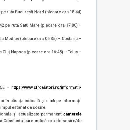
1 pe ruta București Nord (plecare ora 18:44)
742 pe ruta Satu Mare (plecare ora 17:00) –
uta Mediaș (plecare ora 06:35) – Coșlariu –
ta Cluj Napoca (plecare ora 16:45) – Teiuș –
ICE –
https://www.cfrcalatori.ro/informatii-
lui în căsuţa indicată şi click pe Informații
 timpul estimat de sosire.
ionale și actualizate permanent
camerele
 și Constanța care indică ora de sosire/de