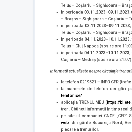
Teiuș – Coșlariu – Sighișoara – Braș
în perioada
03.11.2023–09.11.2023
,
– Brașov – Sighișoara – Coșlariu – T
în perioada
03.11.2023–09.11.2023
,
Teiuș – Coșlariu – Sighișoara – Braș
în perioada
04.11.2023–10.11.2023
,
Teiuș – Cluj Napoca (sosire ora 11:00
în perioada
04.11.2023–10.11.2023
,
Coșlariu – Mediaș (sosire ora 21:07)
Informații actualizate despre circulația trenuri
la telefon 0219521 – INFO CFR (trafic 
la numerele de telefon din gări p
telefonice/
aplicația TRENUL MEU (
https://bilet
tren. Obtineţi informaţii în timp real
pe site-ul companiei CNCF „CFR” SA
web
din gările București Nord, Aer
plecare a trenurilor.