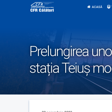
Skip
ACASĂ
to
content
Prelungirea unor
stația Teiuș mod