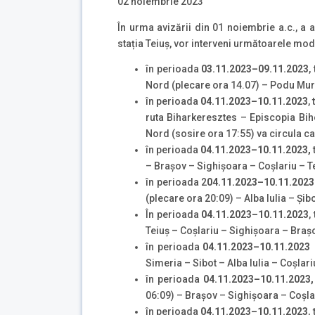
02 noiembrie 2023
În urma avizării din 01 noiembrie a.c., a a
stația Teiuș, vor interveni următoarele modifi
în perioada
03.11.2023–09.11.2023
,
Nord (plecare ora 14.07) – Podu Mure
în perioada
04.11.2023–10.11.2023
,
ruta Biharkeresztes – Episcopia Bih
Nord (sosire ora 17:55) va circula ca
în perioada
04.11.2023–10.11.2023,
– Brașov – Sighișoara – Coșlariu – T
în perioada 2
04.11.2023–10.11.2023
(plecare ora 20:09) – Alba Iulia – Și
În perioada
04.11.2023–10.11.2023
,
Teiuș – Coșlariu – Sighișoara – Braș
în perioada
04.11.2023–10.11.2023
Simeria – Sibot – Alba Iulia – Coșlari
în perioada
04.11.2023–10.11.2023,
06:09) – Brașov – Sighișoara – Coșlar
în perioada
04.11.2023–10.11.2023
,