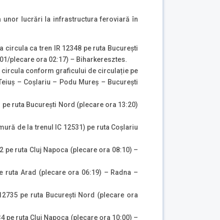
 unor lucrări la infrastructura feroviară în
a circula ca tren IR 12348 pe ruta București
:01/plecare ora 02:17) – Biharkeresztes.
 circula conform graficului de circulație pe
 Teiuș – Coșlariu – Podu Mureș – București
1 pe ruta București Nord (plecare ora 13:20)
mură de la trenul IC 12531) pe ruta Coșlariu
32 pe ruta Cluj Napoca (plecare ora 08:10) –
pe ruta Arad (plecare ora 06:19) – Radna –
 12735 pe ruta București Nord (plecare ora
34 pe ruta Cluj Napoca (plecare ora 10:00) –