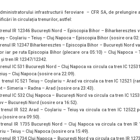
dministratorului infrastructurii feroviare – CFR SA, de prelungire a
cări în circulația trenurilor, astfel:
 trenul IR 12346 București Nord – Episcopia Bihor – Biharkeresztes v
ș – Coșlariu – Teiuș – Cluj Napoca – Episcopia Bihor (sosire ora 02
 trenul IR 12347 Biharkeresztes – Episcopia Bihor – București Nord va
or iar pe ruta Episcopia Bihor (plecare ora 05:10) – Cluj Napoca –
 și tren IR 12347/12342.
trenul IC 531 București Nord – Cluj Napoca va circula ca tren IC 1253
eiuș – Cluj Napoca (sosire ora 22:09).
trenul IC 521 Teiuș – Coșlariu – Arad va circula ca tren IC 12521 (ra
bot – Simeria – Radna – Arad (sosire ora 23:43).
 trenul IC 532 Cluj Napoca – București Nord va circula ca tren IC 125
ov – București Nord (sosire ora 16:52).
trenul IR 522 Arad – Coșlariu – Teiuș va circula ca tren IC 12522 
u (sosire ora 09:50).
trenul IR 1735 București Nord – Cluj Napoca va circula ca tren IR
iu – Teiuș – Cluj Napoca (sosire ora 15:49).
 trenul IR 1734 Cluj Napoca – București Nord va circula ca tren IR 127