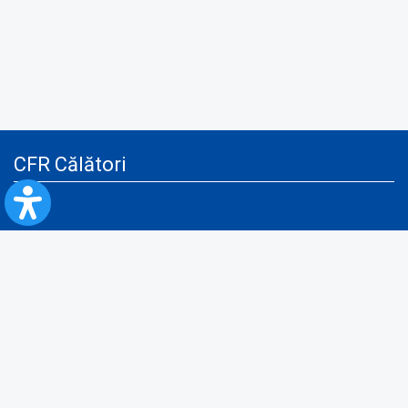
CFR Călători
Blog
Servicii pentru reclamă și publicitate
Politica de Confidenţialitate
Politica de Cookies
Politica monitorizare video/audio-video
Politica de protecție a datelor cu caracter personal
Protocol de colaborare cu Direcția Generală pentru Evidența
Persoanelor de furnizare a unor date din Registrul Național de Evidența