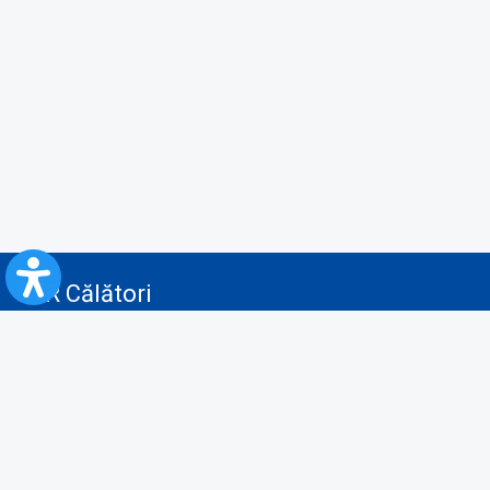
CFR Călători
Blog
Servicii pentru reclamă și publicitate
Politica de Confidenţialitate
Politica de Cookies