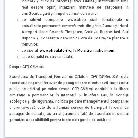
indicată şi click pe Informații tren. Obtineţi informaţii în timp
real despre opriri, întârzieri, minutele de staţionare în
următoarea gară şi timpul estimat de sosire.
pe site-ul companiei www.cfr.ro sunt funcționale și
actualizate permanent
camerele web
din gările București Nord,
Aeroport Henri Coandă, Timișoara, Craiova, Brașov, Iași, Cluj
Napoca și Constanța care indică ora de sosire/de plecare a
trenurilor.
pe site-ul
www.cfrcalatori.ro
, la
Mers tren trafic intern
.
la personalul nostru din staţii.
Despre CFR Călători:
Societatea de Transport Feroviar de Călători
CFR Călători
S.A. este
operatorul naţional feroviar de pasageri care efectuează transportul
public de călători pe calea ferată. CFR Călători contribuie la libera
circulaţie a persoanelor în interiorul şi în afara ţării, în condiții
ecologice și de siguranță. Politica pe care managementul companiei
o promovează este de a furniza servicii de transport feroviar de
pasageri de calitate, cu un angajament față de societate în sensul
garantării accesibilității pentru toate categoriile de cetăţeni.