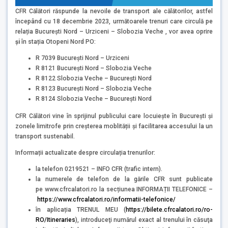
CFR Călători răspunde la nevoile de transport ale călătorilor, astfel
începând cu 18 decembrie 2023, următoarele trenuri care circulă pe
relația București Nord – Urziceni – Slobozia Veche , vor avea oprire
și
în stația Otopeni Nord PO:
R 7039 București Nord – Urziceni
R 8121 București Nord – Slobozia Veche
R 8122 Slobozia Veche – București Nord
R 8123 București Nord – Slobozia Veche
R 8124 Slobozia Veche – București Nord
CFR Călători vine în sprijinul publicului care locuiește în București și
zonele limitrofe prin creșterea moblității și facilitarea accesului la un
transport sustenabil.
Informații actualizate despre circulația trenurilor:
la telefon 0219521 – INFO CFR (trafic intern).
la numerele de telefon de la gările CFR sunt publicate
pe www.cfrcalatori.ro la secțiunea INFORMAȚII TELEFONICE –
https://www.cfrcalatori.ro/informatii-telefonice/
în aplicația TRENUL MEU (
https://bilete.cfrcalatori.ro/ro-
RO/Itineraries
), introduceţi numărul exact al trenului în căsuţa