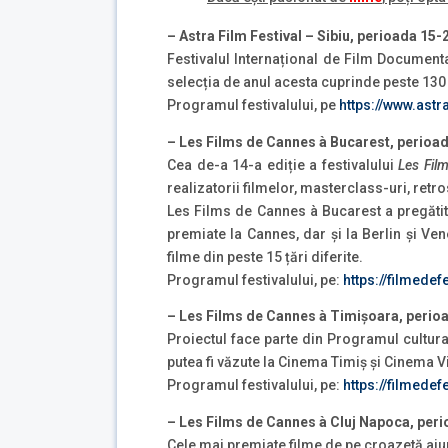
– Astra Film Festival – Sibiu, perioada 15
Festivalul Internațional de Film Documenta
selecția de anul acesta cuprinde peste 130 
Programul festivalului, pe
https://www.ast
– Les Films de Cannes à Bucarest, perioa
Cea de-a 14-a ediție a festivalului
Les Fil
realizatorii filmelor, masterclass-uri, re
Les Films de Cannes à Bucarest a pregătit
premiate la Cannes, dar și la Berlin și Vene
filme din peste 15 țări diferite.
Programul festivalului, pe:
https://filmede
– Les Films de Cannes à Timișoara, perio
Proiectul face parte din Programul cultura
putea fi văzute la Cinema Timiș și Cinema V
Programul festivalului, pe:
https://filmede
– Les Films de Cannes à Cluj Napoca, per
Cele mai premiate filme de pe croazetă ajun