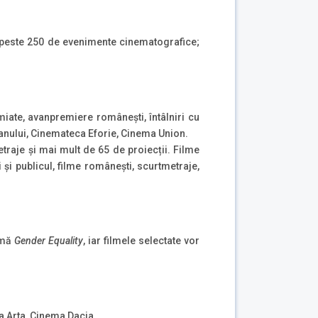
ui peste 250 de evenimente cinematografice;
iate, avanpremiere românești, întâlniri cu
ranului, Cinemateca Eforie, Cinema Union.
raje și mai mult de 65 de proiecții. Filme
i și publicul, filme românești, scurtmetraje,
temă
Gender Equality
, iar filmele selectate vor
ma Arta, Cinema Dacia.