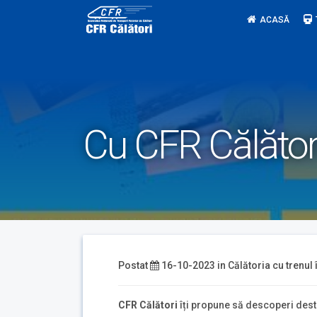
Skip
ACASĂ
to
content
Cu CFR Călători
Postat
16-10-2023
in
Călătoria cu trenul
CFR Călători
îți propune să descoperi destin