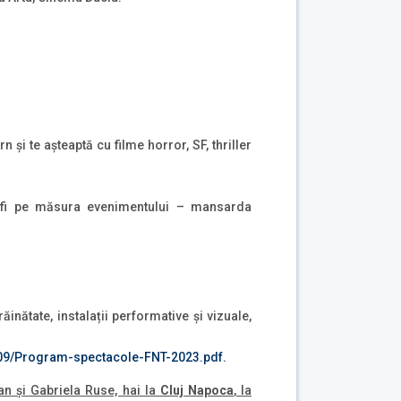
și te așteaptă cu filme horror, SF, thriller
a fi pe măsura evenimentului – mansarda
inătate, instalații performative și vizuale,
3/09/Program-spectacole-FNT-2023.pdf
.
an şi Gabriela Ruse, hai la
Cluj Napoca
, la