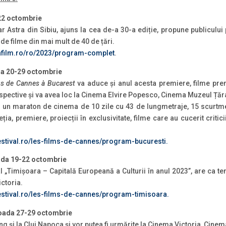
-22 octombrie
r Astra din Sibiu, ajuns la cea de-a 30-a ediție, propune publicul
de filme din mai mult de 40 de țări.
rafilm.ro/ro/2023/program-complet
.
da 20-29 octombrie
ms de Cannes à Bucarest
va aduce și anul acesta premiere, filme prem
trospective și va avea loc la Cinema Elvire Popesco, Cinema Muzeul Ță
 un maraton de cinema de 10 zile cu 43 de lungmetraje, 15 scurtmet
ția, premiere, proiecții în exclusivitate, filme care au cucerit critici
festival.ro/les-films-de-cannes/program-bucuresti.
ada 19-22 octombrie
l „Timișoara – Capitală Europeană a Culturii în anul 2023”, are ca 
ictoria.
festival.ro/les-films-de-cannes/program-timisoara.
ioada 27-29 octombrie
g și la Cluj Napoca și vor putea fi urmărite la Cinema Victoria, Cine