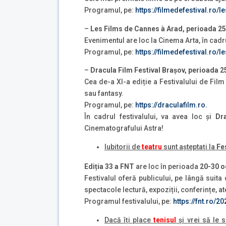
Programul, pe:
https://filmedefestival.ro/
–
Les Films de Cannes à Arad, perioada 2
Evenimentul are loc la Cinema Arta, în cadr
Programul, pe:
https://filmedefestival.ro
–
Dracula Film Festival Brașov, perioada 
Cea de-a XI-a ediție a Festivalului de Film
sau fantasy.
Programul, pe:
https://draculafilm.ro.
În cadrul festivalului, va avea loc și
Dr
Cinematografului Astra!
Iubitorii de
teatru
sunt așteptați la
Fe
Ediția 33 a FNT
are loc în perioada
20-30 o
Festivalul oferă publicului, pe lângă suita
spectacole lectură, expoziții, conferințe, at
Programul festivalului, pe:
https://fnt.ro/
Dacă îți place
tenisul
și vrei să le 