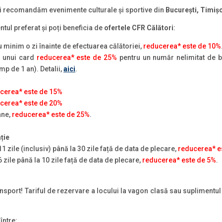
îți recomandăm evenimente culturale și sportive din
București, Timișo
tul preferat și poți beneficia de
ofertele CFR Călători
:
minim o zi înainte de efectuarea călătoriei,
reducerea* este de 10%
a unui card
reducerea* este de 25%
pentru un număr nelimitat de bil
mp de 1 an). Detalii,
aici
.
cerea* este de 15%
cerea* este de 20%
ane,
reducerea* este de 25%
.
ție
1 zile (inclusiv) până la 30 zile față de data de plecare,
reducerea* e
 zile până la 10 zile față de data de plecare,
reducerea* este de 5%
.
ransport! Tariful de rezervare a locului la vagon clasă sau suplimentu
 între: