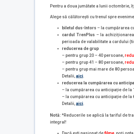
Pentru a doua jumătate a lunii octombrie, 
Alege să călătorești cu trenul spre evenimen
biletul dus-întors
– la cumpărarea cu 
cardul TrenPlus
– la achiziționare
perioada de valabilitate a cardului (ti
reducerea de grup
– pentru grup 20 – 40 persoane,
redu
– pentru grup 41 – 80 persoane,
redu
– pentru grup mai mare de 80 perso
Detalii,
aici
.
reducerea la cumpărarea cu anticipa
– la cumpărarea cu anticipație de la 1
– la cumpărarea cu anticipație de la 6
Detalii,
aici
.
Notă:
*Reducerile se aplică la tariful de t
integral!
Dacă ești pasionat de
filme
, poți opta