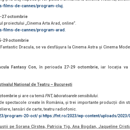
les-films-de-cannes/program-cluj.
5-27 octombrie
ul proiectului „Cinema Arta Arad, online”.
/les-films-de-cannes/program-arad.
25-29 octombrie
 Fantastic Dracula, se va desfăşura la Cinema Astra și Cinema Modern 
acula Fantasy Con
, în perioada
27-29 octombrie
, iar locația v
stivalul Național de Teatru – București
ctombrie
și are ca temă
FNT, laboratoarele sensibilului
.
 de spectacole create în România, și trei importante producții din stră
eliere, lansări de carte, teatru radiofonic.
2023/program-20-oct/
și
https://fnt.ro/2023/wp-content/uploads/202
susții pe Sorana Cîrstea, Patricia Ţig, Ana Bogdan, Jaqueline Cristi