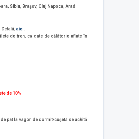
ara, Sibiu, Brașov, Cluj Napoca, Arad.
. Detalii,
aici
.
ete de tren, cu date de călătorie aflate în
ste de 10%
l de pat la vagon de dormit/cușetă se achită