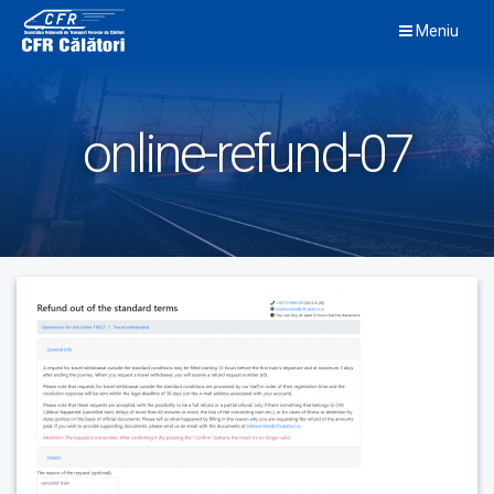
Skip
Meniu
to
content
online-refund-07