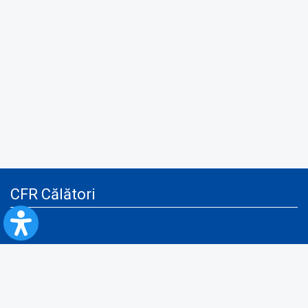
CFR Călători
Blog
Servicii pentru reclamă și publicitate
Politica de Confidenţialitate
Politica de Cookies