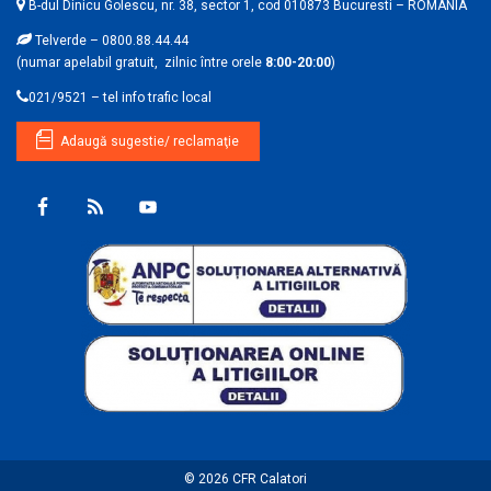
B-dul Dinicu Golescu, nr. 38, sector 1, cod 010873 Bucuresti – ROMANIA
Telverde – 0800.88.44.44
(numar apelabil gratuit, zilnic între orele
8:00-20:00
)
021/9521 – tel info trafic local
Adaugă sugestie/ reclamaţie
© 2026
CFR Calatori