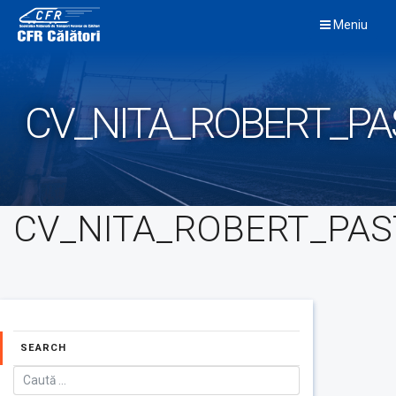
Skip
Meniu
to
content
CV_NITA_ROBERT_PA
CV_NITA_ROBERT_PA
SEARCH