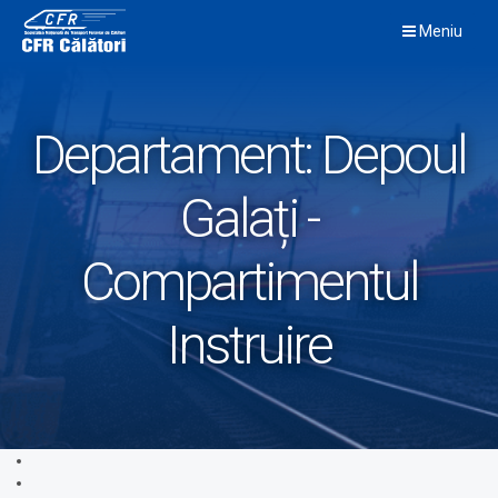
Skip
Meniu
to
content
Departament:
Depoul
Galați -
Compartimentul
Instruire