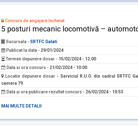
Concurs de angajare încheiat
5 posturi mecanic locomotivă – automot
Sucursala
-
SRTFC Galati
Publicat la data
-
29/01/2024
Termen depunere dosar
-
15/02/2024 - 12:00
Data si ora concurs
-
21/02/2024 - 10:00
Locatie depunere dosar
-
Serviciul R.U.O. din cadrul SRTFC Gal
camera 79
Data și ora publicare rezultat concurs
-
26/02/2024 - 10:53
MAI MULTE DETALII