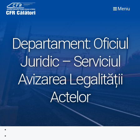
Skip
Meniu
to
content
Departament:
Oficiul
Juridic – Serviciul
Avizarea Legalității
Actelor